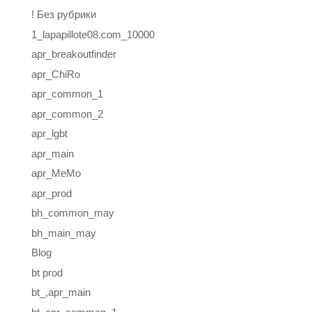
! Без рубрики
1_lapapillote08.com_10000
apr_breakoutfinder
apr_ChiRo
apr_common_1
apr_common_2
apr_lgbt
apr_main
apr_MeMo
apr_prod
bh_common_may
bh_main_may
Blog
bt prod
bt_,apr_main