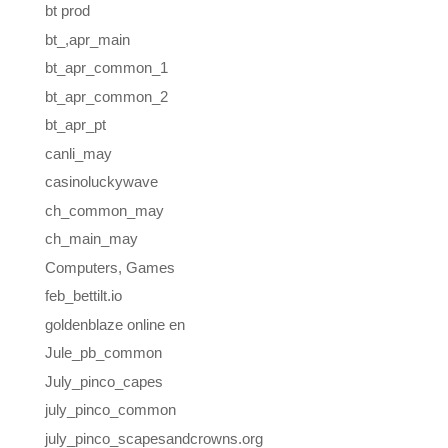
bt prod
bt_,apr_main
bt_apr_common_1
bt_apr_common_2
bt_apr_pt
canli_may
casinoluckywave
ch_common_may
ch_main_may
Computers, Games
feb_bettilt.io
goldenblaze online en
Jule_pb_common
July_pinco_capes
july_pinco_common
july_pinco_scapesandcrowns.org