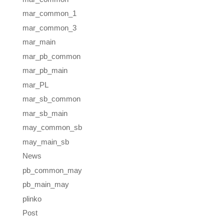
mar_common_1
mar_common_3
mar_main
mar_pb_common
mar_pb_main
mar_PL
mar_sb_common
mar_sb_main
may_common_sb
may_main_sb
News
pb_common_may
pb_main_may
plinko
Post