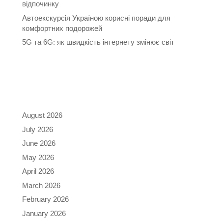
відпочинку
Автоекскурсія Україною корисні поради для
комфортних подорожей
5G та 6G: як швидкість інтернету змінює світ
Recent Comments
Archives
August 2026
July 2026
June 2026
May 2026
April 2026
March 2026
February 2026
January 2026