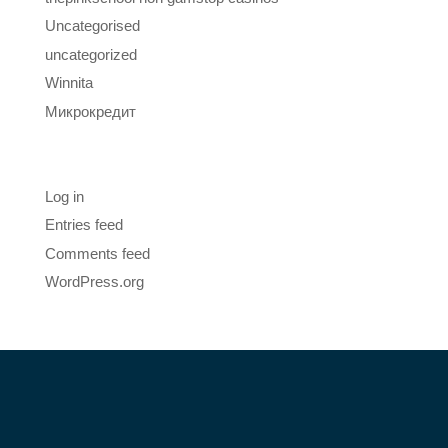
Uncategorised
uncategorized
Winnita
Микрокредит
Meta
Log in
Entries feed
Comments feed
WordPress.org