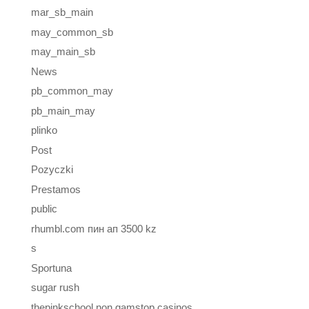
mar_sb_main
may_common_sb
may_main_sb
News
pb_common_may
pb_main_may
plinko
Post
Pozyczki
Prestamos
public
rhumbl.com пин ап 3500 kz
s
Sportuna
sugar rush
thepinkschool non gamstop casinos