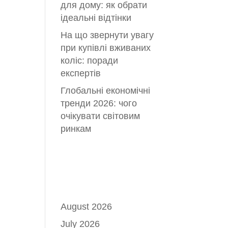
для дому: як обрати
ідеальні відтінки
На що звернути увагу
при купівлі вживаних
коліс: поради
експертів
Глобальні економічні
тренди 2026: чого
очікувати світовим
ринкам
Recent Comments
Archives
August 2026
July 2026