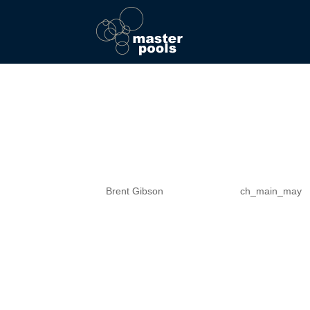
Casinomhub’ın Popüle
Slotlardan Nefes Kes
Gösterici
by
Brent Gibson
|
May 25, 2026
|
ch_main_may
Casinomhub’ın Popüler Oyunları: Getiri
Gösterici Casinomhub, çevrimiçi kumarha
ekranı ve emin servis prensibiyle gözde 