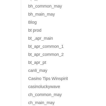
bh_common_may
bh_main_may
Blog
bt prod
bt_,apr_main
bt_apr_common_1
bt_apr_common_2
bt_apr_pt
canli_may
Casino Tips Winspirit
casinoluckywave
ch_common_may
ch_main_may