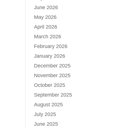
June 2026
May 2026
April 2026
March 2026
February 2026
January 2026
December 2025
November 2025
October 2025
September 2025
August 2025
July 2025
June 2025