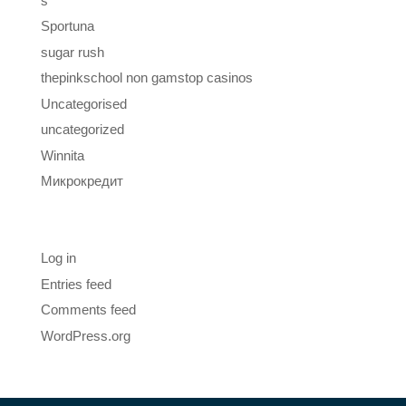
s
Sportuna
sugar rush
thepinkschool non gamstop casinos
Uncategorised
uncategorized
Winnita
Микрокредит
Meta
Log in
Entries feed
Comments feed
WordPress.org