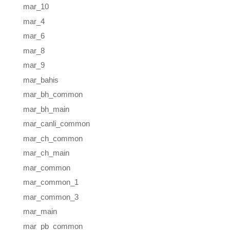
mar_10
mar_4
mar_6
mar_8
mar_9
mar_bahis
mar_bh_common
mar_bh_main
mar_canli_common
mar_ch_common
mar_ch_main
mar_common
mar_common_1
mar_common_3
mar_main
mar_pb_common