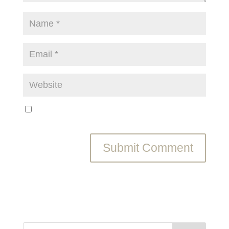
Save my name, email, and website in this browser
for the next time I comment.