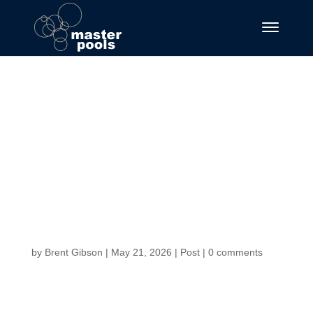
Succès instantané
garanti Téléchargez
winbeatz et vivez
lère nouvelle du jeu
numérique.
by
Brent Gibson
|
May 21, 2026
|
Post
|
0 comments