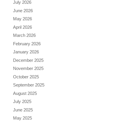
July 2026
June 2026
May 2026
April 2026
March 2026
February 2026
January 2026
December 2025
November 2025
October 2025
September 2025
August 2025
July 2025
June 2025
May 2025