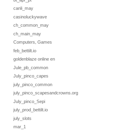
canli_may
casinoluckywave
ch_common_may
ch_main_may
Computers, Games
feb_bettilt.io
goldenblaze online en
Jule_pb_common
July_pinco_capes
july_pinco_common
july_pinco_scapesandcrowns.org
July_pinco_Sepi
july_prod_bettilt.io
july_slots
mar_1