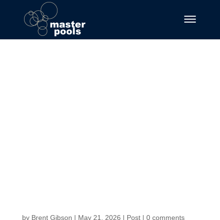
Sfida la fortuna e
guida la tua gallina
al tesoro Chicken
Road,
lemozionante
percorso con RTP
del 98
by
Brent Gibson
|
May 21, 2026
|
Post
|
0 comments