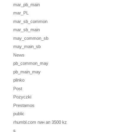
mar_pb_main
mar_PL
mar_sb_common
mar_sb_main
may_common_sb
may_main_sb
News
pb_common_may
pb_main_may
plinko
Post
Pozyczki
Prestamos
public
rhumbl.com пин ап 3500 kz
s