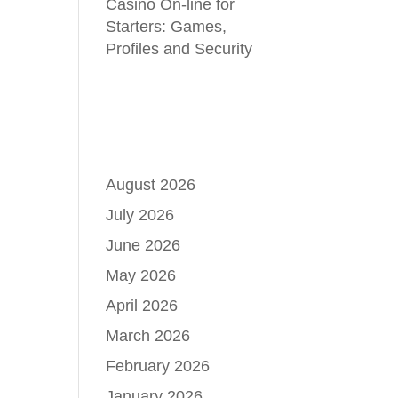
Casino On-line for
eine
Starters: Games,
Profiles and Security
dem
Recent Comments
en
Archives
August 2026
July 2026
June 2026
May 2026
lot-
April 2026
en,
March 2026
February 2026
January 2026