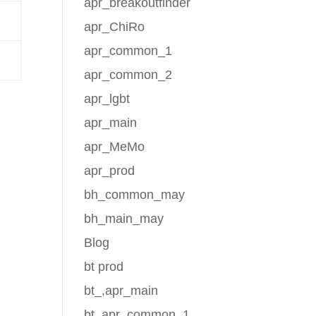
apr_breakoutfinder
apr_ChiRo
apr_common_1
apr_common_2
apr_lgbt
ino
apr_main
h
apr_MeMo
apr_prod
bh_common_may
bh_main_may
Blog
bt prod
ge
ncen
bt_,apr_main
bt_apr_common_1