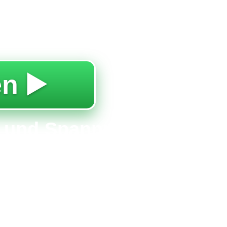
casino
optionen
casino
 Entwicklung
n ▶️
e und Spannung mit
sikobereite Spieler
Casinos etabliert sich
ninecasino
zunehmend als ein
e auf der Suche nach einer hochwertigen Spielerfahrung si
ttraktiven Boni und einem benutzerfreundlichen Interface
vertrauenswürdige Option in der digitalen Glücksspielwelt
et die verschiedenen Aspekte von ninecasino, von seinem