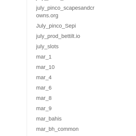
july_pinco_scapesandcr
owns.org
July_pinco_Sepi
july_prod_bettilt.io
e
july_slots
mar_1
mar_10
mar_4
 und
mar_6
mar_8
mar_9
mar_bahis
mar_bh_common