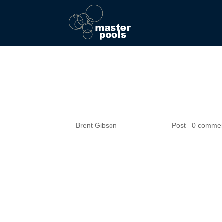
Präzise Kontroll
ninecasino für ri
by
Brent Gibson
|
May 21, 2026
|
Post
|
0 comme
Präzise Kontrolle und Spannung mit ni
Die vielfältige Spielauswahl bei nine
Live Casino Erlebnis bei ninecasino
Attraktive Bonusangebote und Prom