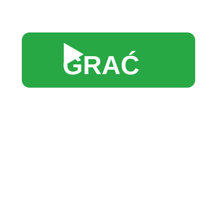
metody płatności
▶️
GRAĆ
Содержимое
Bezpieczeństwo
transakcji w Vavada
online casino
Warianty płatności
Zalety korzystania z
Vavada