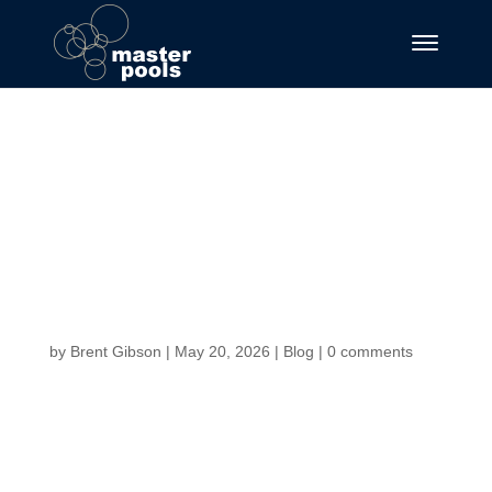
Vavada online
casino w Polsce
metody
patnoci.3313
by
Brent Gibson
|
May 20, 2026
|
Blog
|
0 comments
Vavada online
casino w Polsce –