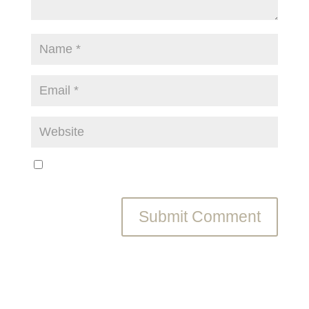
Save my name, email, and website in this browser
for the next time I comment.