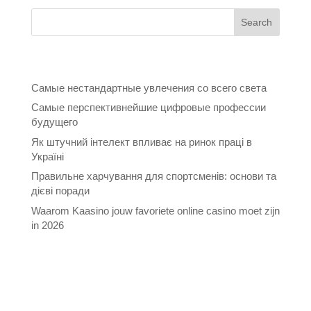
Recent Posts
Самые нестандартные увлечения со всего света
Самые перспективнейшие цифровые профессии
будущего
Як штучний інтелект впливає на ринок праці в
Україні
Правильне харчування для спортсменів: основи та
дієві поради
Waarom Kaasino jouw favoriete online casino moet zijn
in 2026
Recent Comments
Archives