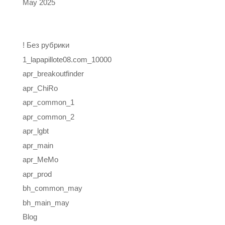
May 2025
Categories
! Без рубрики
1_lapapillote08.com_10000
apr_breakoutfinder
apr_ChiRo
apr_common_1
apr_common_2
apr_lgbt
apr_main
apr_MeMo
apr_prod
bh_common_may
bh_main_may
Blog