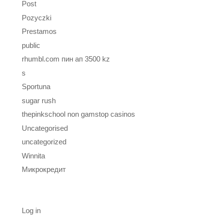
Post
Pozyczki
Prestamos
public
rhumbl.com пин ап 3500 kz
s
Sportuna
sugar rush
thepinkschool non gamstop casinos
Uncategorised
uncategorized
Winnita
Микрокредит
Meta
Log in