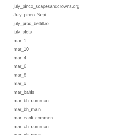
july_pinco_scapesandcrowns.org
July_pinco_Sepi
july_prod_bettilt.io
july_slots
mar_1
mar_10
mar_4
mar_6
mar_8
mar_9
mar_bahis
mar_bh_common
mar_bh_main
mar_canli_common
mar_ch_common
mar_ch_main