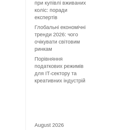
при купівлі вживаних
коліс: поради
експертів
Глобальні економічні
тренди 2026: чого
очікувати світовим
ринкам
Порівняння
податкових режимів
для IT-сектору та
креативних індустрій
an
Recent Comments
inos
 and
Archives
August 2026