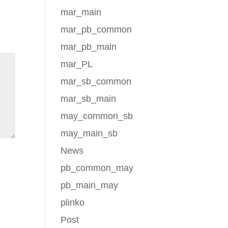
mar_main
mar_pb_common
mar_pb_main
mar_PL
mar_sb_common
mar_sb_main
may_common_sb
may_main_sb
News
pb_common_may
pb_main_may
plinko
Post