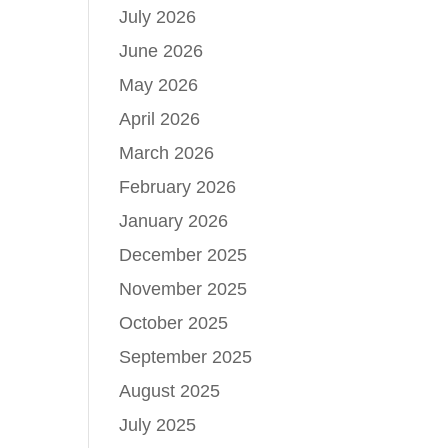
e
July 2026
June 2026
May 2026
April 2026
of
March 2026
February 2026
January 2026
December 2025
November 2025
October 2025
September 2025
 of
August 2025
July 2025