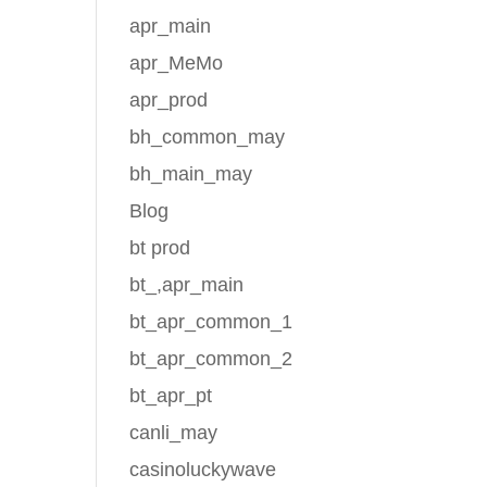
apr_main
apr_MeMo
apr_prod
ক্ষিত
bh_common_may
bh_main_may
Blog
bt prod
bt_,apr_main
bt_apr_common_1
bt_apr_common_2
bt_apr_pt
canli_may
ক্ত
casinoluckywave