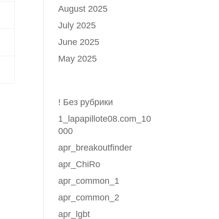
August 2025
July 2025
June 2025
May 2025
Categories
! Без рубрики
1_lapapillote08.com_10
000
apr_breakoutfinder
apr_ChiRo
এবং
apr_common_1
apr_common_2
টি
apr_lgbt