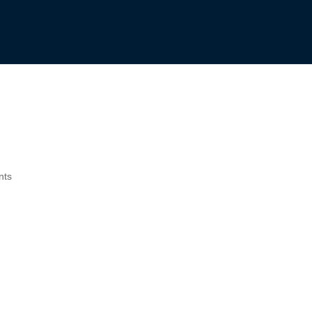
বং khelaghor 88 এর বিনোদনমূলক
nts
োদনমূলক জগৎ