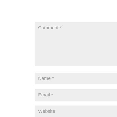
Submit a Comment
Your email address will not be publishe