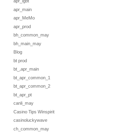
apr_lgbt
apr_main
apr_MeMo
apr_prod
bh_common_may
bh_main_may
Blog
bt prod
bt_,apr_main
bt_apr_common_1
bt_apr_common_2
bt_apr_pt
canli_may
Casino Tips Winspirit
casinoluckywave
ch_common_may