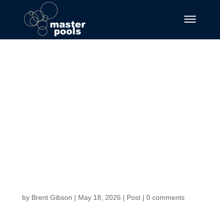
Złota Gorączka Dla
Adrenaliny Chicken
Road opinie – Czy
Odważysz Się
Pokonać Wyzwanie
I Zgarnąć Fort
by
Brent Gibson
|
May 18, 2026
|
Post
|
0 comments