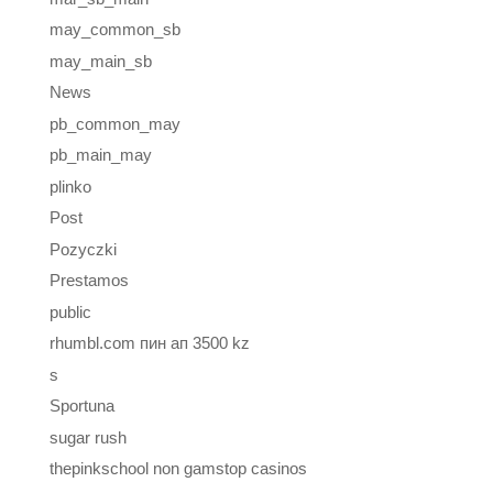
may_common_sb
may_main_sb
News
pb_common_may
pb_main_may
plinko
Post
Pozyczki
Prestamos
public
rhumbl.com пин ап 3500 kz
s
Sportuna
sugar rush
thepinkschool non gamstop casinos