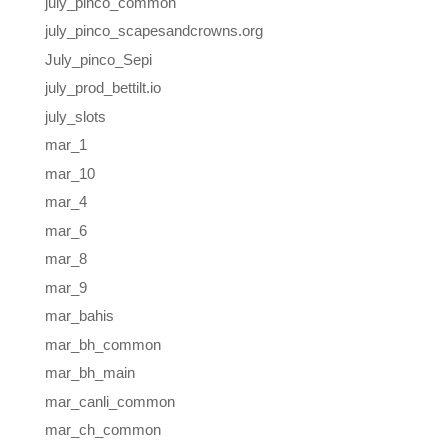
july_pinco_common
july_pinco_scapesandcrowns.org
July_pinco_Sepi
july_prod_bettilt.io
july_slots
mar_1
mar_10
mar_4
mar_6
mar_8
mar_9
mar_bahis
mar_bh_common
mar_bh_main
mar_canli_common
mar_ch_common