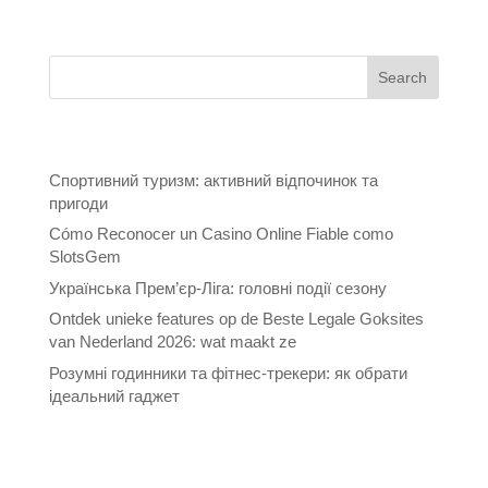
Recent Posts
Спортивний туризм: активний відпочинок та
пригоди
Cómo Reconocer un Casino Online Fiable como
SlotsGem
Українська Прем’єр-Ліга: головні події сезону
Ontdek unieke features op de Beste Legale Goksites
van Nederland 2026: wat maakt ze
Розумні годинники та фітнес-трекери: як обрати
ідеальний гаджет
Recent Comments