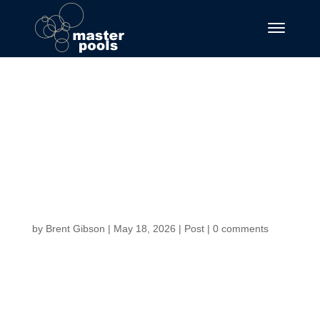
Massivt Äventyr
med chickenroad –
En Spännande
Utmaning
by
Brent Gibson
|
May 18, 2026
|
Post
|
0 comments
Massivt Äventyr med chickenroad – En Spännande
Utmaning