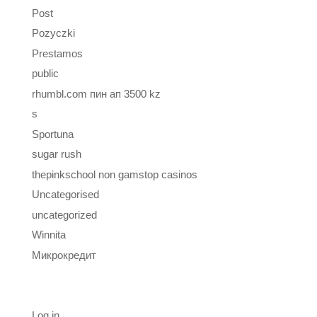
Post
Pozyczki
Prestamos
public
rhumbl.com пин ап 3500 kz
s
Sportuna
sugar rush
thepinkschool non gamstop casinos
Uncategorised
uncategorized
Winnita
Микрокредит
Meta
Log in