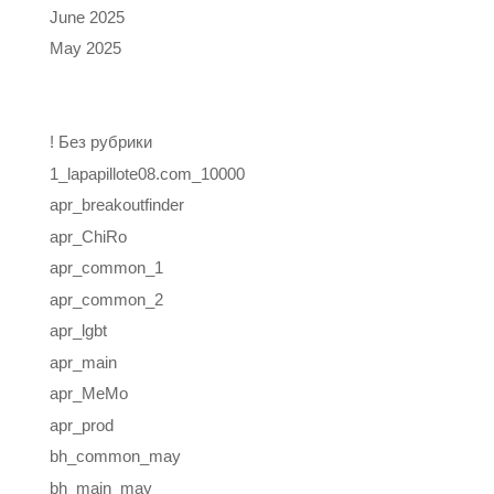
June 2025
May 2025
Categories
! Без рубрики
1_lapapillote08.com_10000
apr_breakoutfinder
apr_ChiRo
apr_common_1
apr_common_2
apr_lgbt
apr_main
apr_MeMo
apr_prod
bh_common_may
bh_main_may