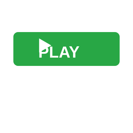
New Casino Sites
not on GamStop
▶️
PLAY
Содержимое
What are Non-GamStop
Casinos?
Why Choose Non-
GamStop Casinos?
Benefits of Playing at