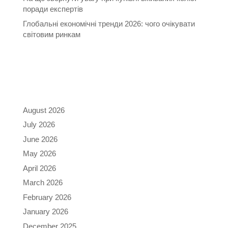
поради експертів
Глобальні економічні тренди 2026: чого очікувати
світовим ринкам
Recent Comments
Archives
August 2026
July 2026
June 2026
May 2026
April 2026
March 2026
February 2026
January 2026
December 2025