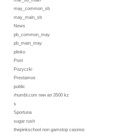
may_common_sb
may_main_sb
News
pb_common_may
pb_main_may
plinko
Post
Pozyczki
Prestamos
public
rhumbl.com пин ап 3500 kz
s
Sportuna
sugar rush
thepinkschool non gamstop casinos