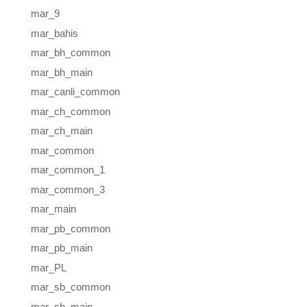
mar_9
mar_bahis
mar_bh_common
mar_bh_main
mar_canli_common
mar_ch_common
mar_ch_main
mar_common
mar_common_1
mar_common_3
mar_main
mar_pb_common
mar_pb_main
mar_PL
mar_sb_common
mar_sb_main