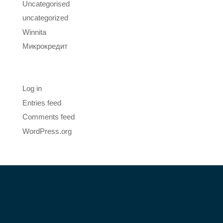
Uncategorised
uncategorized
Winnita
Микрокредит
Meta
Log in
Entries feed
Comments feed
WordPress.org