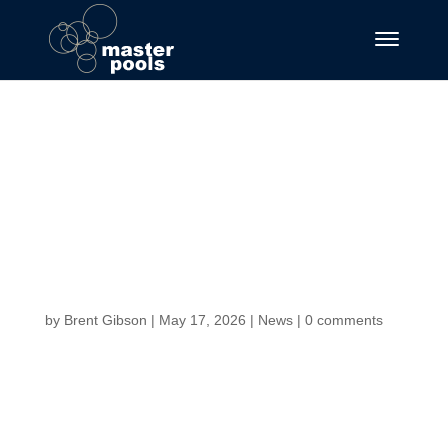
Non-GamStop
Casinos 2026 New
Casino Sites not on
GamStop.12809
by
Brent Gibson
|
May 17, 2026
|
News
|
0 comments
Non-GamStop
Casinos 2026 –