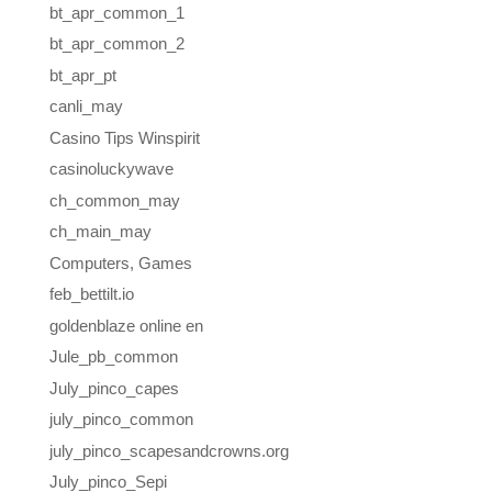
bt_apr_common_1
bt_apr_common_2
bt_apr_pt
canli_may
Casino Tips Winspirit
casinoluckywave
ch_common_may
ch_main_may
Computers, Games
feb_bettilt.io
goldenblaze online en
Jule_pb_common
July_pinco_capes
july_pinco_common
july_pinco_scapesandcrowns.org
July_pinco_Sepi