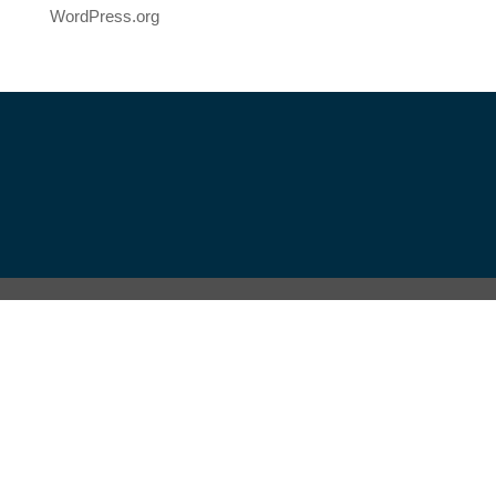
WordPress.org