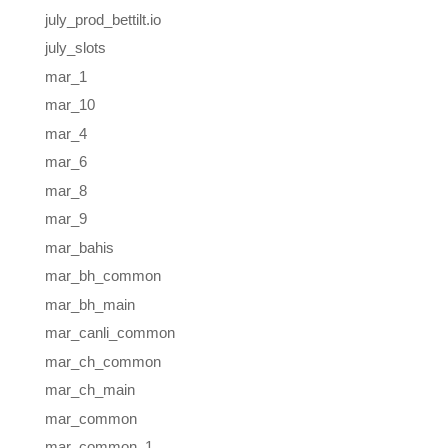
july_prod_bettilt.io
july_slots
mar_1
mar_10
mar_4
mar_6
mar_8
mar_9
mar_bahis
mar_bh_common
mar_bh_main
mar_canli_common
mar_ch_common
mar_ch_main
mar_common
mar_common_1