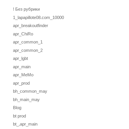
! Без рубрики
1_lapapillote08.com_10000
apr_breakoutfinder
apr_ChiRo
apr_common_1
apr_common_2
apr_lgbt
apr_main
apr_MeMo
apr_prod
bh_common_may
bh_main_may
Blog
bt prod
bt_,apr_main