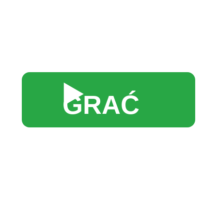
Kompletny
przewodnik po grze
w kasynie online
▶️
GRAĆ
Содержимое
Wprowadzenie do świata
kasyna online
Co to jest GGBet PL?
Zasady gry i strategie