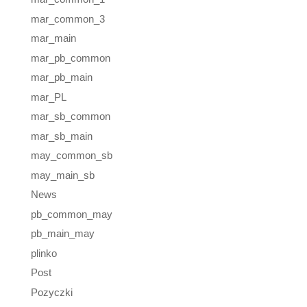
mar_common_3
mar_main
mar_pb_common
mar_pb_main
mar_PL
mar_sb_common
mar_sb_main
may_common_sb
may_main_sb
News
pb_common_may
pb_main_may
plinko
Post
Pozyczki