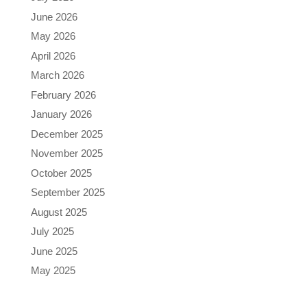
June 2026
May 2026
April 2026
March 2026
February 2026
January 2026
December 2025
November 2025
October 2025
September 2025
August 2025
July 2025
June 2025
May 2025
Categories