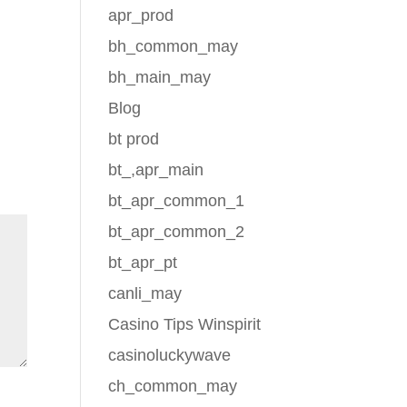
apr_prod
bh_common_may
bh_main_may
Blog
bt prod
bt_,apr_main
bt_apr_common_1
bt_apr_common_2
bt_apr_pt
canli_may
Casino Tips Winspirit
casinoluckywave
ch_common_may