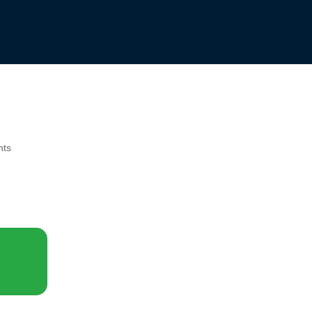
rbaycan.10875 (3)
nts
zərbaycan