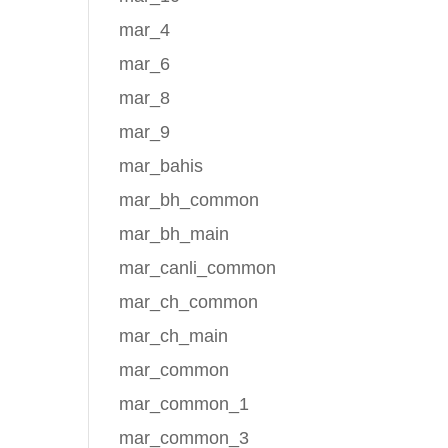
mar_4
mar_6
mar_8
mar_9
mar_bahis
mar_bh_common
mar_bh_main
mar_canli_common
mar_ch_common
mar_ch_main
mar_common
mar_common_1
mar_common_3