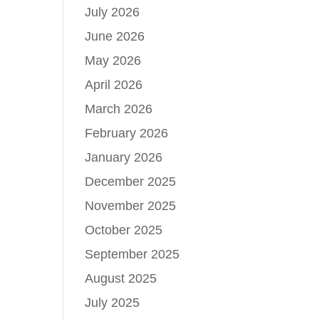
July 2026
n
June 2026
May 2026
April 2026
March 2026
February 2026
January 2026
December 2025
November 2025
ər
October 2025
September 2025
ir.
August 2025
July 2025