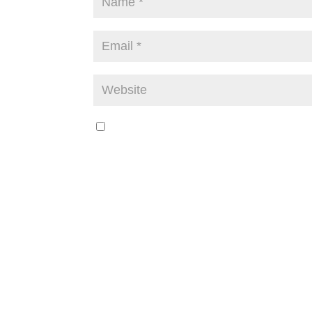
Save my name, email, and website in