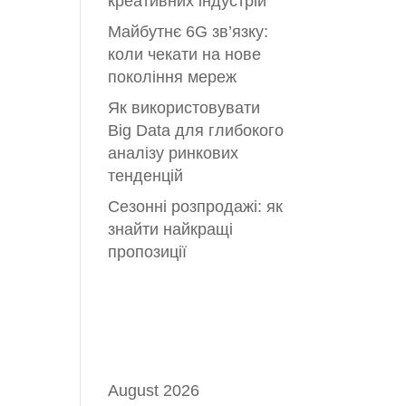
креативних індустрій
Майбутнє 6G зв’язку:
коли чекати на нове
покоління мереж
Як використовувати
Big Data для глибокого
аналізу ринкових
in
тенденцій
Сезонні розпродажі: як
знайти найкращі
пропозиції
ir.
Recent Comments
k
Archives
ir.
August 2026