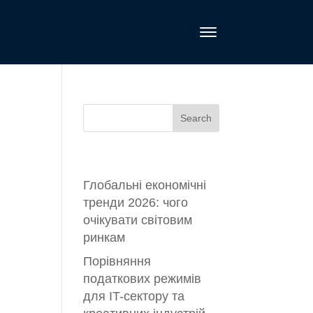
Recent Posts
Глобальні економічні
тренди 2026: чого
очікувати світовим
ринкам
Порівняння
податкових режимів
для IT-сектору та