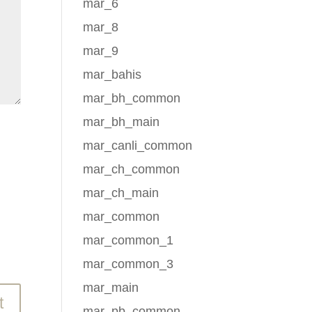
mar_6
mar_8
mar_9
mar_bahis
mar_bh_common
mar_bh_main
mar_canli_common
mar_ch_common
mar_ch_main
mar_common
mar_common_1
mar_common_3
mar_main
mar_pb_common