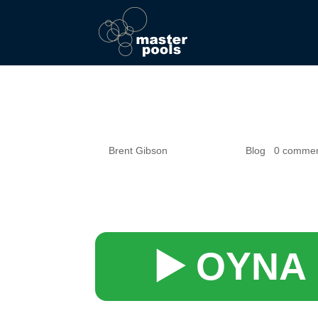
Azrbaycanda Most
by
Brent Gibson
|
May 11, 2026
|
Blog
|
0 comme
Azərbaycanda Mo
▶️ OYNA