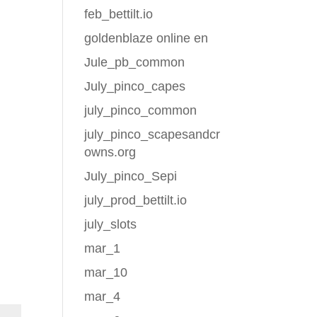
feb_bettilt.io
ni
goldenblaze online en
Jule_pb_common
July_pinco_capes
july_pinco_common
july_pinco_scapesandcr
-da
owns.org
July_pinco_Sepi
july_prod_bettilt.io
july_slots
mar_1
mar_10
mar_4