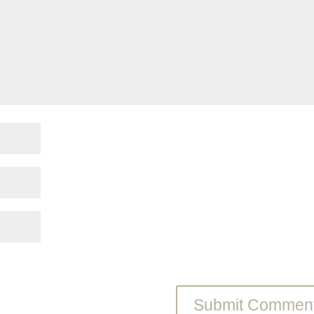
 this browser for the next time I comment.