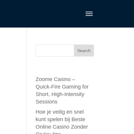
Recent Posts
Zoome Casino –
Quick‑Fire Gaming for
Short, High‑Intensity
Sessions
Hoe je veilig en snel
kunt spelen bij Beste
Online Casino Zonder