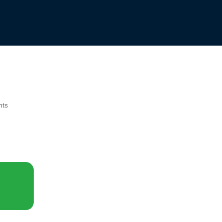
bet AZ casino.5289 (2)
nts
stbet AZ casino