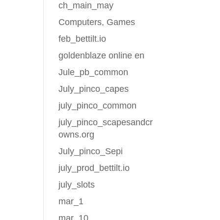
ch_main_may
Computers, Games
feb_bettilt.io
goldenblaze online en
Jule_pb_common
July_pinco_capes
giny
july_pinco_common
ady.
july_pinco_scapesandcr
owns.org
July_pinco_Sepi
july_prod_bettilt.io
july_slots
mar_1
aci
ví a
mar_10