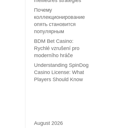
meilleures stratégies
Почему
коллекционирование
опять становится
популярным
ad
BDM Bet Casino:
Rychlé vzrušení pro
moderního hráče
je
Understanding SpinDog
Casino License: What
Players Should Know
 to
Recent Comments
 pro
Archives
je
August 2026