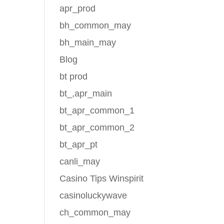
apr_prod
je
bh_common_may
dná
bh_main_may
le
Blog
bt prod
bt_,apr_main
vní
bt_apr_common_1
bt_apr_common_2
ěla
bt_apr_pt
canli_may
Casino Tips Winspirit
casinoluckywave
ch_common_may