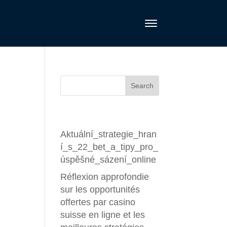
ad
Recent Posts
Aktuální_strategie_hran
í_s_22_bet_a_tipy_pro_
úspěšné_sázení_online
Réflexion approfondie
sur les opportunités
offertes par casino
suisse en ligne et les