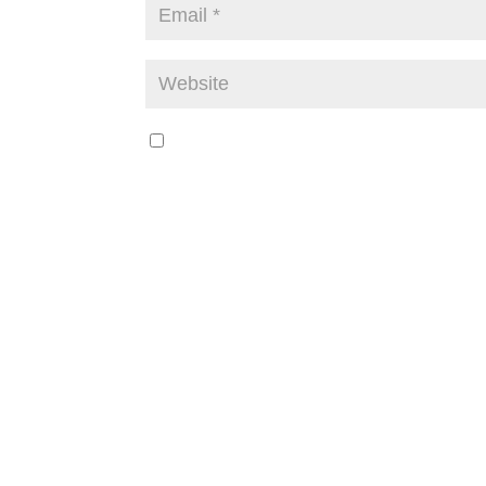
Save my name, email, and website in