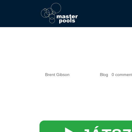
Magyar Online Ca
nyeremnyekkel s 
by
Brent Gibson
|
May 9, 2026
|
Blog
|
0 commen
Magyar Online Ca
nyereményekkel 