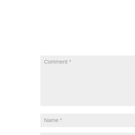
Submit a Comment
Your email address will not be publishe