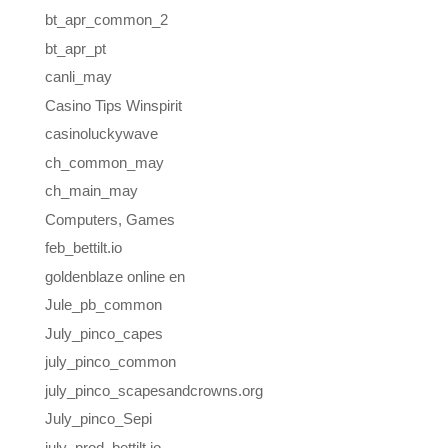
bt_apr_common_2
bt_apr_pt
canli_may
Casino Tips Winspirit
casinoluckywave
ch_common_may
ch_main_may
Computers, Games
feb_bettilt.io
goldenblaze online en
Jule_pb_common
July_pinco_capes
july_pinco_common
july_pinco_scapesandcrowns.org
July_pinco_Sepi
july_prod_bettilt.io