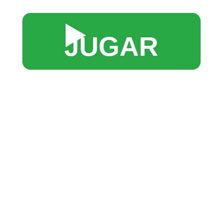
▶️
JUGAR
Содержимое
Pin Up Casino: Guía
Oficial del Sitio de
Apuestas
¿Por qué elegir Pin Up
Casino?
¿Qué es Pin Up Casino?
Características y Ventajas