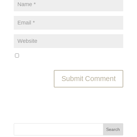
Save my name, email, and website in this browser
for the next time I comment.