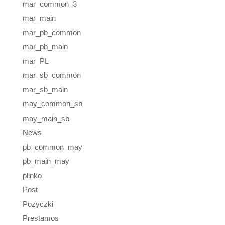
mar_common_3
mar_main
mar_pb_common
mar_pb_main
mar_PL
mar_sb_common
mar_sb_main
may_common_sb
may_main_sb
News
pb_common_may
pb_main_may
plinko
Post
Pozyczki
Prestamos