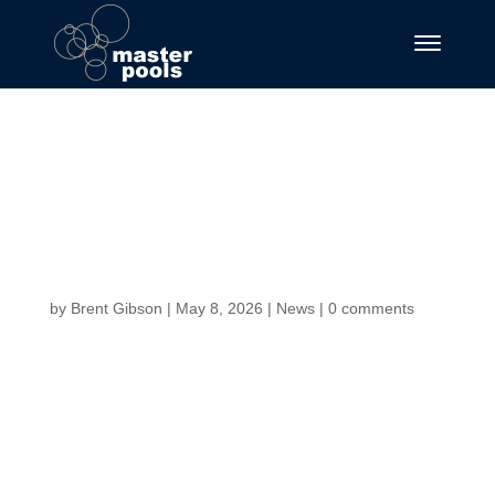
Pin Up Casino gua
oficial del sitio de
apuestas.2419
by
Brent Gibson
|
May 8, 2026
|
News
|
0 comments
Pin Up Casino –
guía oficial del sitio
de apuestas