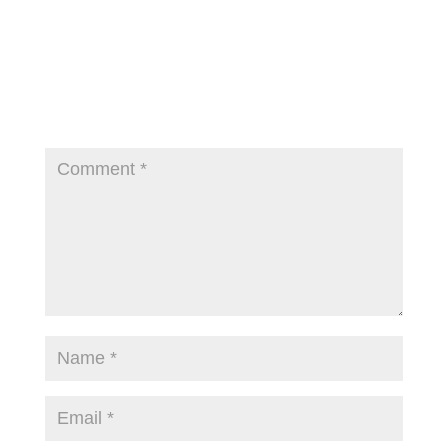
Submit a Comment
Your email address will not be published.
Required
fields are marked
*