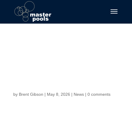
Mostbet kaszin
online – hivatalos
oldal Mostbet
Casino.14492
by
Brent Gibson
|
May 8, 2026
|
News
|
0 comments
Mostbet kaszinó
online – hivatalos