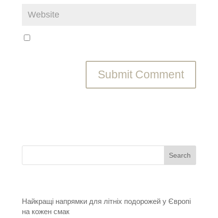
Save my name, email, and website in this browser
for the next time I comment.
Recent Posts
Найкращі напрямки для літніх подорожей у Європі
на кожен смак