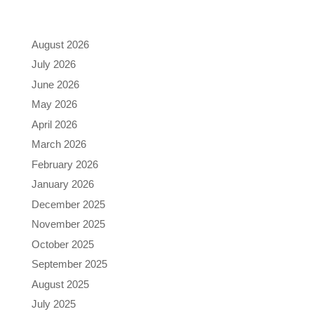
Archives
August 2026
July 2026
June 2026
May 2026
April 2026
March 2026
February 2026
January 2026
December 2025
November 2025
October 2025
September 2025
August 2025
July 2025