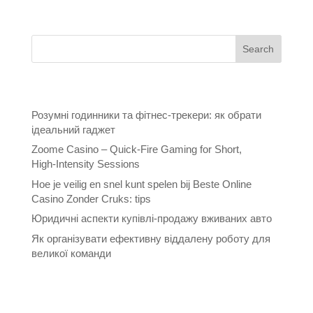
Recent Posts
Розумні годинники та фітнес-трекери: як обрати
ідеальний гаджет
Zoome Casino – Quick‑Fire Gaming for Short,
High‑Intensity Sessions
Hoe je veilig en snel kunt spelen bij Beste Online
Casino Zonder Cruks: tips
Юридичні аспекти купівлі-продажу вживаних авто
Як організувати ефективну віддалену роботу для
великої команди
Recent Comments