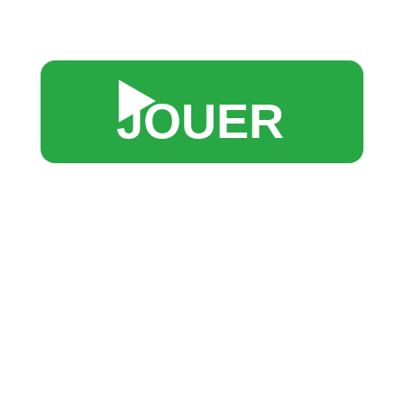
Casino
▶️
JOUER
Содержимое
Créez votre compte et
démarrez votre aventure
Connexion sècurisée et
facile au Casinozer
Connexion sècurisée
Les avantages de la