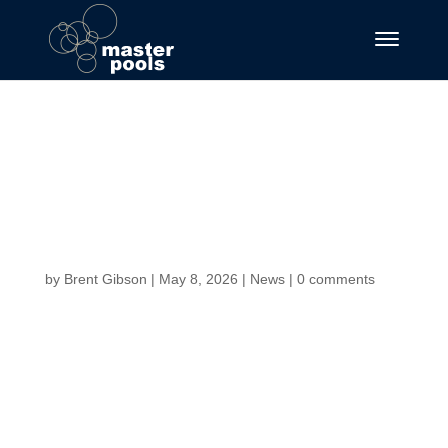
Casinozer Casino
France Connexion
Casino.6768
by
Brent Gibson
|
May 8, 2026
|
News
|
0 comments
Casinozer Casino
France —
Connexion à