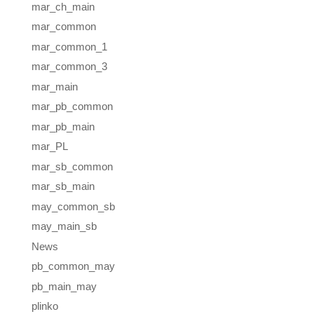
mar_ch_main
mar_common
mar_common_1
mar_common_3
mar_main
mar_pb_common
mar_pb_main
mar_PL
mar_sb_common
mar_sb_main
may_common_sb
may_main_sb
News
pb_common_may
pb_main_may
plinko