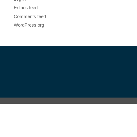
Entries feed
Comments feed
WordPress.org