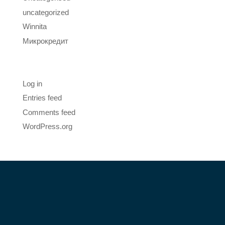
uncategorized
Winnita
Микрокредит
Meta
Log in
Entries feed
Comments feed
WordPress.org