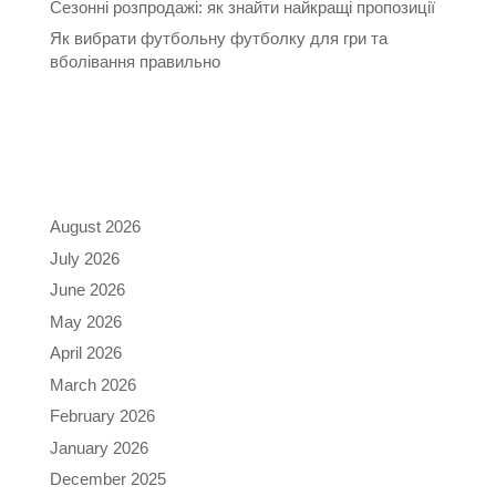
Сезонні розпродажі: як знайти найкращі пропозиції
Як вибрати футбольну футболку для гри та
вболівання правильно
Recent Comments
Archives
August 2026
July 2026
June 2026
May 2026
April 2026
March 2026
February 2026
January 2026
December 2025