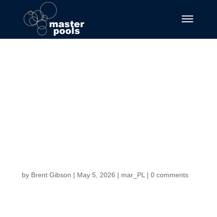
Mechanizmy
Rokubet: rdzeń
sprawnego pracy
serwisu
internetowej
by
Brent Gibson
|
May 5, 2026
|
mar_PL
|
0 comments
Mechanizmy