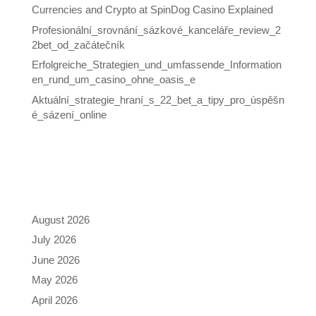
Currencies and Crypto at SpinDog Casino Explained
Profesionální_srovnání_sázkové_kanceláře_review_2
2bet_od_začátečník
Erfolgreiche_Strategien_und_umfassende_Information
en_rund_um_casino_ohne_oasis_e
Aktuální_strategie_hraní_s_22_bet_a_tipy_pro_úspěšn
é_sázení_online
Recent Comments
Archives
August 2026
July 2026
June 2026
May 2026
April 2026