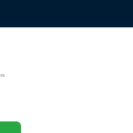
ulkan Vegas Obsuga
kontaktu.2086
nts
ulkan Vegas – Obsługa
kontaktu