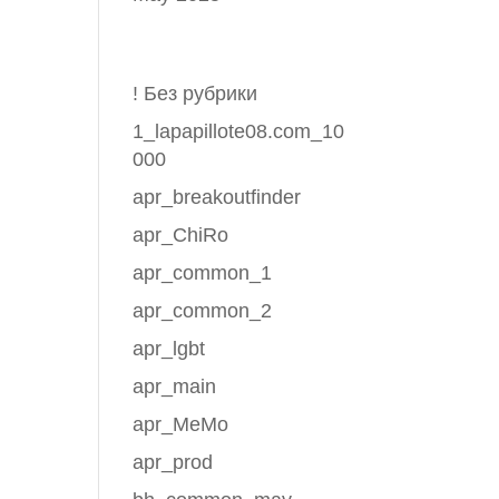
asz
Categories
j
! Без рубрики
1_lapapillote08.com_10
000
apr_breakoutfinder
apr_ChiRo
apr_common_1
.
apr_common_2
za
apr_lgbt
nasz
apr_main
apr_MeMo
apr_prod