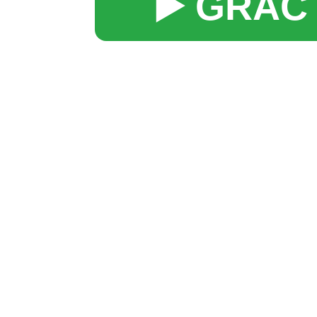
▶️ GRAĆ
Содержимое
Obsługa klienta – pod
Metody kontaktu
Metody kontaktu z obs
Metody kontaktu
Czas odpowiedzi i dos
Jeśli szukasz kasyna online, które ofer
doskonałym wyborem. Dzięki przyjazn
każdej chwili. Vulkan Vegas PL oferuje 