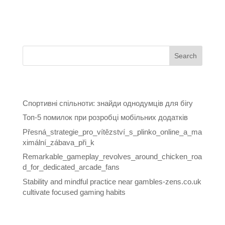
Recent Posts
Спортивні спільноти: знайди однодумців для бігу
Топ-5 помилок при розробці мобільних додатків
Přesná_strategie_pro_vítězství_s_plinko_online_a_ma
ximální_zábava_při_k
Remarkable_gameplay_revolves_around_chicken_roa
d_for_dedicated_arcade_fans
Stability and mindful practice near gambles-zens.co.uk
cultivate focused gaming habits
Recent Comments