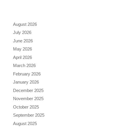
Archives
August 2026
July 2026
June 2026
May 2026
April 2026
March 2026
February 2026
January 2026
December 2025
November 2025
October 2025
September 2025
August 2025