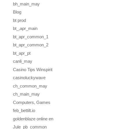
bh_main_may
Blog
bt prod
bt_,apr_main
bt_apr_common_1
bt_apr_common_2
bt_apr_pt
canli_may
Casino Tips Winspirit
casinoluckywave
ch_common_may
ch_main_may
Computers, Games
feb_bettilt.io
goldenblaze online en
Jule_pb_common