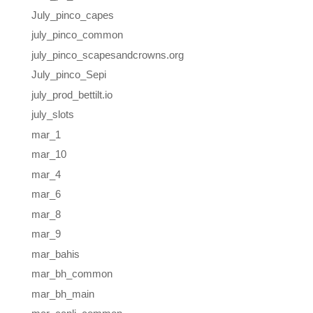
July_pinco_capes
july_pinco_common
july_pinco_scapesandcrowns.org
July_pinco_Sepi
july_prod_bettilt.io
july_slots
mar_1
mar_10
mar_4
mar_6
mar_8
mar_9
mar_bahis
mar_bh_common
mar_bh_main