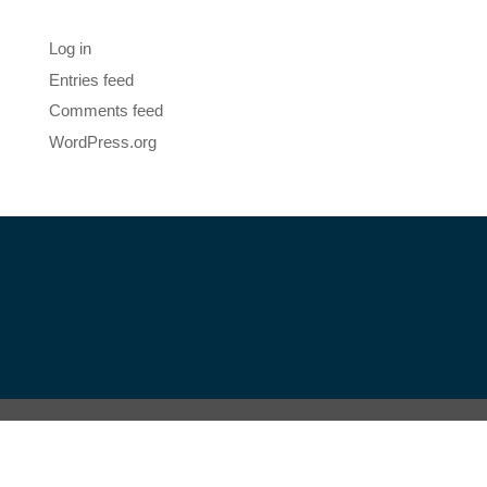
Meta
Log in
Entries feed
Comments feed
WordPress.org