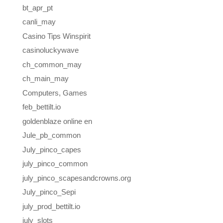
bt_apr_pt
canli_may
Casino Tips Winspirit
casinoluckywave
ch_common_may
ch_main_may
Computers, Games
feb_bettilt.io
goldenblaze online en
Jule_pb_common
July_pinco_capes
july_pinco_common
july_pinco_scapesandcrowns.org
July_pinco_Sepi
july_prod_bettilt.io
july_slots