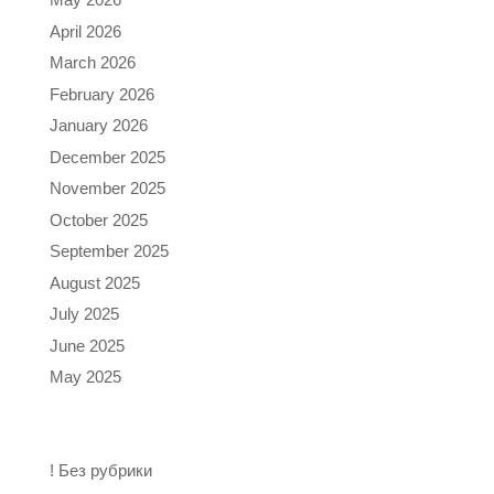
April 2026
March 2026
February 2026
January 2026
December 2025
November 2025
October 2025
September 2025
August 2025
July 2025
June 2025
May 2025
Categories
! Без рубрики