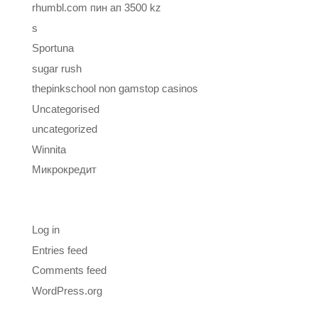
rhumbl.com пин ап 3500 kz
s
Sportuna
sugar rush
thepinkschool non gamstop casinos
Uncategorised
uncategorized
Winnita
Микрокредит
Meta
Log in
Entries feed
Comments feed
WordPress.org