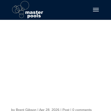
L’adrénaline à
portée de clic
stratégies
gagnantes et
l’expertise betify
connexion pour
maximiser v
by
Brent Gibson
|
Apr 28, 2026
|
Post
|
0 comments