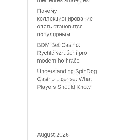
meilleures stratégies
Почему
коллекционирование
el
опять становится
tif
популярным
BDM Bet Casino:
Rychlé vzrušení pro
moderního hráče
şlem
Understanding SpinDog
Casino License: What
Players Should Know
er.
Recent Comments
ilk
Archives
kul
m de
August 2026