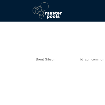
Bettilt ile Akıllı
Eğlenceyi Elinizd
by
Brent Gibson
|
Apr 27, 2026
|
bt_apr_common
Bettilt ile Akıllı
Eğlenceyi Elinizd
İnternet modern aleminde aktif eğlence 
kazandıran
bettilt giriş
isminin sağladığı