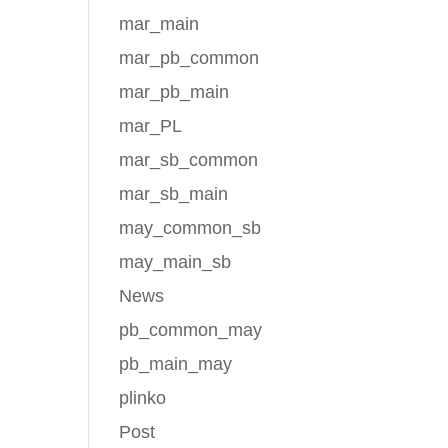
mar_main
rlar
eans
mar_pb_common
ına
mar_pb_main
i
mar_PL
a
anlı
mar_sb_common
mar_sb_main
yet
may_common_sb
iz.
may_main_sb
News
pb_common_may
ni
pb_main_may
plinko
Post