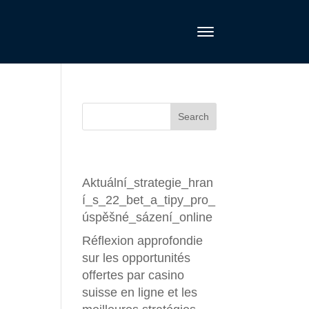
Recent Posts
Aktuální_strategie_hran
í_s_22_bet_a_tipy_pro_
úspěšné_sázení_online
Réflexion approfondie
sur les opportunités
offertes par casino
şku
suisse en ligne et les