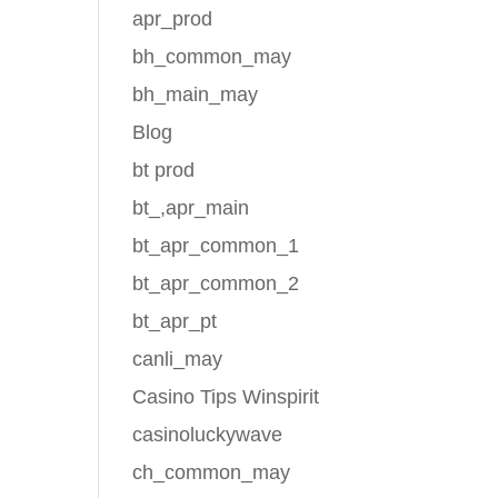
is
apr_prod
. Bu
bh_common_may
lar
bh_main_may
en
Blog
bt prod
bt_,apr_main
r.
bt_apr_common_1
bt_apr_common_2
bt_apr_pt
na
canli_may
Casino Tips Winspirit
inin
casinoluckywave
ch_common_may