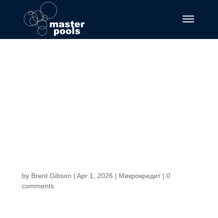
Кредит онлайн і
позики на карту
Взяти гроші в
мікрокредит від
Cashpoint
by
Brent Gibson
|
Apr 1, 2026
|
Микрокредит
|
0
comments