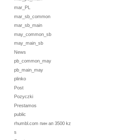
mar_PL
mar_sb_common
mar_sb_main
may_common_sb
may_main_sb
News
pb_common_may
pb_main_may
plinko
Post
Pozyczki
Prestamos
public
rhumbl.com пин ап 3500 kz
s