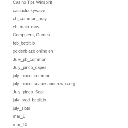
Casino Tips Winspirit
casinoluckywave
ch_common_may
ch_main_may
Computers, Games
feb_bettilt.io
goldenblaze online en
Jule_pb_common
July_pinco_capes
july_pinco_common
july_pinco_scapesandcrowns.org
July_pinco_Sepi
july_prod_bettilt.io
july_slots
mar_1
mar_10