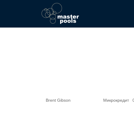
Республика Даг
подписали согл
по развитию мо
Огни
by
Brent Gibson
|
Mar 30, 2026
|
Микрокредит
|
Только в этот раз закажу всю сумму,
буду и никому не рекомендую, а то 