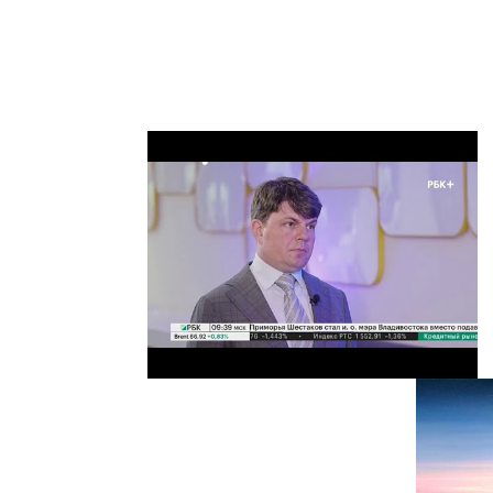
не забрать! Как оказалось, суббота 
говорили, что в эти дни они работа
Акционерное общество «СМП Банк» я
финансовых учреждений с развитой 