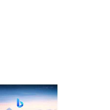
у них тоже выходной, хотя ранее на горячей линии
ют и на сайте указана аналогичная информация.
вляется значительной организацией среди московс
сетью филиалов и отделений.
О банке СМП Банк