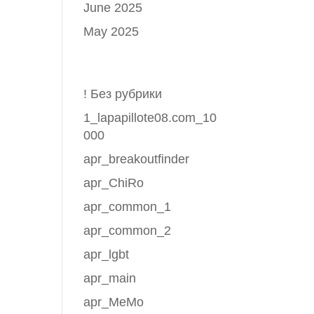
June 2025
May 2025
Categories
ить
! Без рубрики
уга
1_lapapillote08.com_10
000
apr_breakoutfinder
о в
apr_ChiRo
apr_common_1
apr_common_2
apr_lgbt
apr_main
apr_MeMo