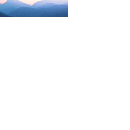
 снять. Например, поясняет госпожа Ульянова, при
ыплатить выходное пособие, что разово увеличивае
 друг друга филиалов может растянуться во времен
ит целью оптимизацию
кредит срочно на карту с
онала, в том числе за счет сокращения дублирующ
ает банковский эксперт Ольга Ульянова. Банк
и расчетно-кассовом обслуживании крупного бизнеса
е инфраструктурные проекты», отмечало ранее
ует присоединить СМП-банк к 1 января 2024 года,
нке и подтвердил собеседник “Ъ”, знакомый с
клад в Облмосбанке с условием пополнения.
 банка СМП Банк
авит целью оптимизацию филиальной сети и персона