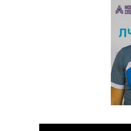
СМП Банк (недейс