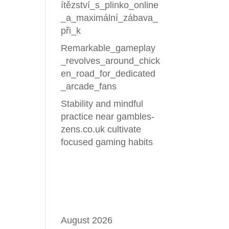
ítězství_s_plinko_online
_a_maximální_zábava_
při_k
ких
Remarkable_gameplay
_revolves_around_chick
en_road_for_dedicated
_arcade_fans
Stability and mindful
practice near gambles-
zens.co.uk cultivate
focused gaming habits
Recent Comments
Archives
August 2026