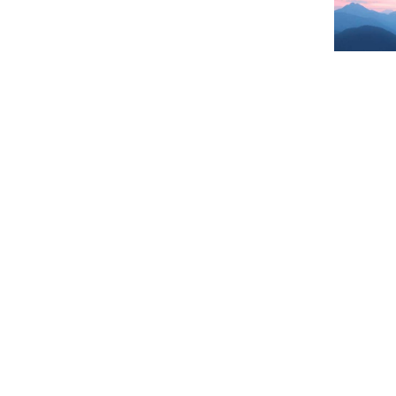
Хотел заказать деньги в банке, чтоб
увольнении персонала необходимо в
расходы, а сокращение дублирующих
«Присоединение, как правило, став
просрочками
филиальной сети и перс
административных функций»,— отмеч
специализируется «на кредитовании 
том числе реализующего масштабны
агентство «Эксперт РА». ПСБ планир
сообщил источник на финансовом ры
ситуацией в банке. У меня открыт в
Последние новости
«Присоединение, как правило, ст