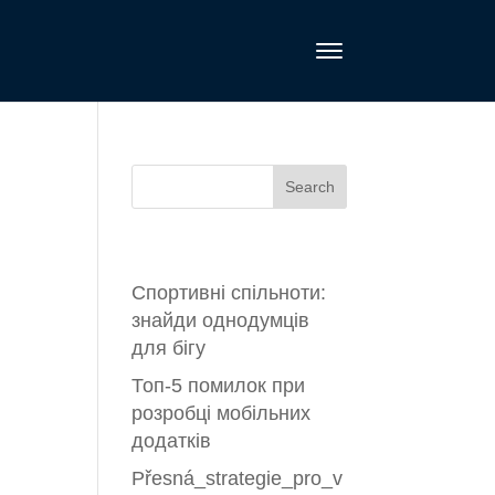
ве
Recent Posts
Спортивні спільноти:
знайди однодумців
для бігу
Топ-5 помилок при
розробці мобільних
додатків
не
Přesná_strategie_pro_v
и и