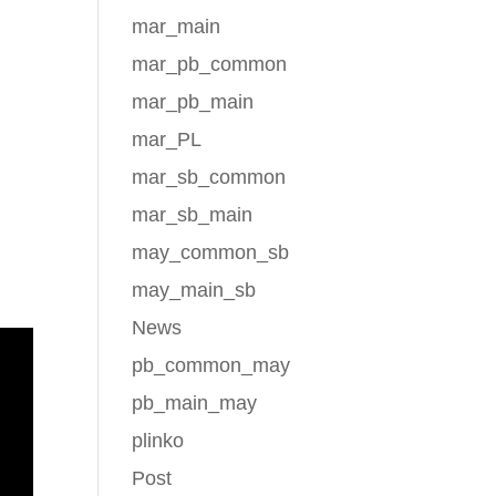
ому
mar_main
 75
mar_pb_common
ьный
mar_pb_main
mar_PL
mar_sb_common
mar_sb_main
may_common_sb
may_main_sb
News
pb_common_may
pb_main_may
plinko
Post