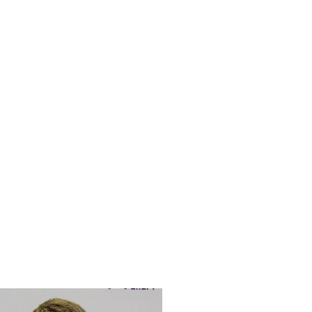
иалов и 5 мобильных офисов. Всего, по данным ЦБ, 
емь филиалов. Сеть банка состоит из десяти
 операционных касс. На сегодняшний день СМП Бан
спектра
https://www.tvarovecvicenie.sk/vzjat-dengi-onlaj
 также распространением сети офисов (на данный
П Банка в столице и иных экономически выгодных
дка 100 офисов в более чем 40 городах Украины (10
ода у вас должен быть действующий
онлайн кредит 2
рому «привязан» ваш номер телефона. Часть офисов
рендом ПСБ. Комментируя возможные сокращения, в
роваться на возможности оптимизации дублирующих
ункций».