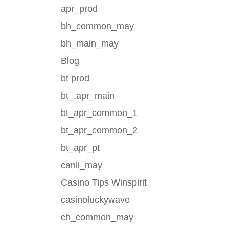
apr_prod
у
bh_common_may
к
bh_main_may
n-
Blog
bt prod
bt_,apr_main
bt_apr_common_1
bt_apr_common_2
4 7
bt_apr_pt
canli_may
Casino Tips Winspirit
casinoluckywave
ch_common_may