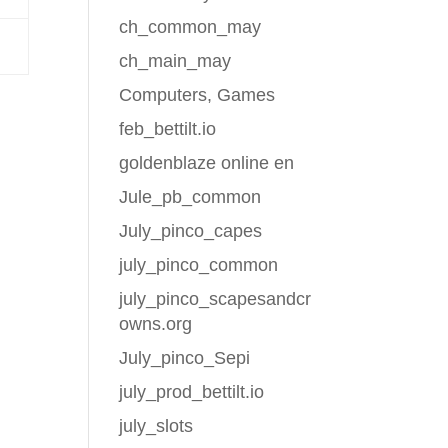
ch_common_may
ch_main_may
Computers, Games
et
feb_bettilt.io
goldenblaze online en
Jule_pb_common
July_pinco_capes
.
july_pinco_common
july_pinco_scapesandcr
s
owns.org
ne
July_pinco_Sepi
july_prod_bettilt.io
july_slots