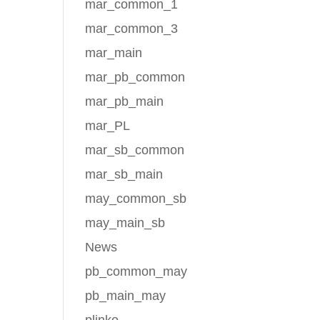
mar_common_1
mar_common_3
mar_main
mar_pb_common
mar_pb_main
mar_PL
mar_sb_common
mar_sb_main
may_common_sb
may_main_sb
News
pb_common_may
pb_main_may