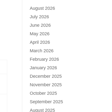
el
August 2026
July 2026
June 2026
en
May 2026
April 2026
March 2026
February 2026
January 2026
December 2025
November 2025
October 2025
September 2025
August 2025