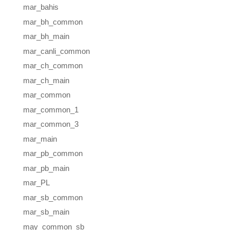
mar_bahis
mar_bh_common
mar_bh_main
mar_canli_common
mar_ch_common
mar_ch_main
mar_common
mar_common_1
mar_common_3
mar_main
mar_pb_common
mar_pb_main
mar_PL
mar_sb_common
mar_sb_main
may_common_sb