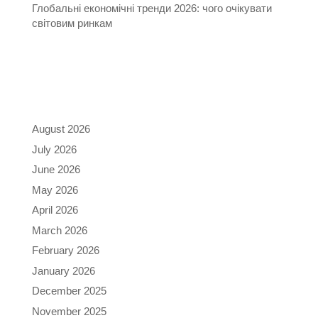
Глобальні економічні тренди 2026: чого очікувати
світовим ринкам
Recent Comments
Archives
August 2026
July 2026
June 2026
May 2026
April 2026
March 2026
February 2026
January 2026
December 2025
November 2025