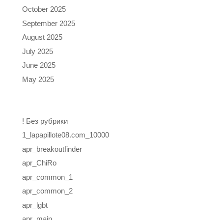
October 2025
September 2025
August 2025
July 2025
June 2025
May 2025
Categories
! Без рубрики
1_lapapillote08.com_10000
apr_breakoutfinder
apr_ChiRo
apr_common_1
apr_common_2
apr_lgbt
apr_main