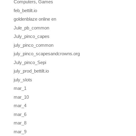
Computers, Games
feb_bettilt.io
goldenblaze online en
Jule_pb_common
July_pinco_capes
july_pinco_common
july_pinco_scapesandcrowns.org
July_pinco_Sepi
july_prod_bettilt.io
july_slots
mar_1
mar_10
mar_4
mar_6
mar_8
mar_9