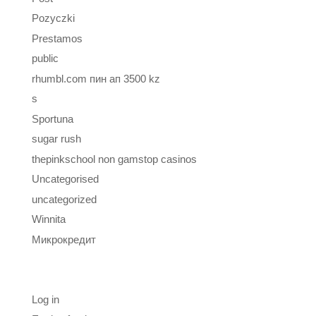
Pozyczki
Prestamos
public
rhumbl.com пин ап 3500 kz
s
Sportuna
sugar rush
thepinkschool non gamstop casinos
Uncategorised
uncategorized
Winnita
Микрокредит
Meta
Log in