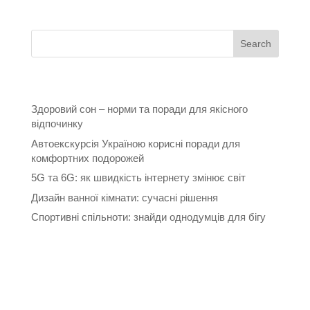
Recent Posts
Здоровий сон – норми та поради для якісного
відпочинку
Автоекскурсія Україною корисні поради для
комфортних подорожей
5G та 6G: як швидкість інтернету змінює світ
Дизайн ванної кімнати: сучасні рішення
Спортивні спільноти: знайди однодумців для бігу
Recent Comments
Archives