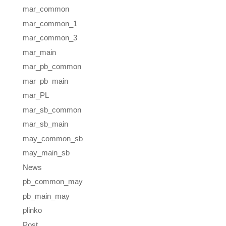
mar_common
mar_common_1
mar_common_3
mar_main
mar_pb_common
mar_pb_main
mar_PL
mar_sb_common
mar_sb_main
may_common_sb
may_main_sb
News
pb_common_may
pb_main_may
plinko
Post