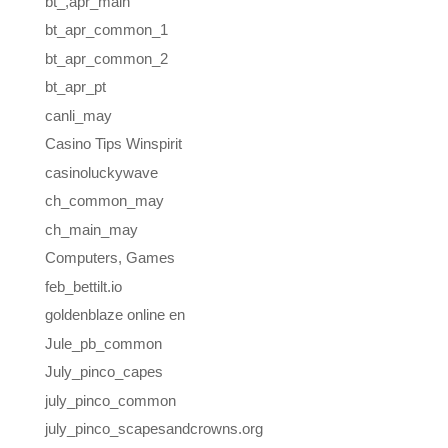
bt_,apr_main
bt_apr_common_1
bt_apr_common_2
bt_apr_pt
canli_may
Casino Tips Winspirit
casinoluckywave
ch_common_may
ch_main_may
Computers, Games
feb_bettilt.io
goldenblaze online en
Jule_pb_common
July_pinco_capes
july_pinco_common
july_pinco_scapesandcrowns.org