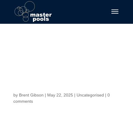
Een Kritische Blik
op Online Casino’s:
Wat Maakt Betblast
Casino Anders?
by
Brent Gibson
|
May 22, 2025
|
Uncategorised
|
0
comments
Online casino’s schieten als paddenstoelen uit de
grond, maar niet elk platform verdient je aandacht of je