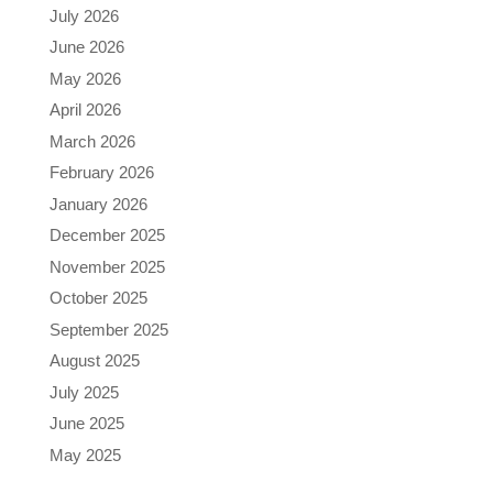
July 2026
June 2026
May 2026
April 2026
March 2026
February 2026
January 2026
December 2025
November 2025
October 2025
September 2025
August 2025
July 2025
June 2025
May 2025