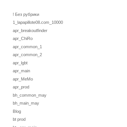
Categories
! Без рубрики
1_lapapillote08.com_10000
apr_breakoutfinder
apr_ChiRo
apr_common_1
apr_common_2
apr_lgbt
apr_main
apr_MeMo
apr_prod
bh_common_may
bh_main_may
Blog
bt prod