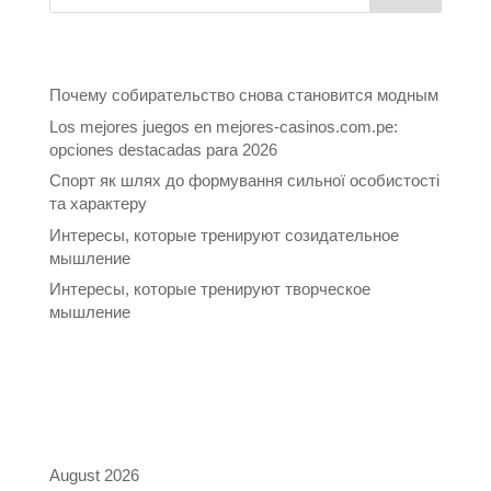
Recent Posts
Почему собирательство снова становится модным
Los mejores juegos en mejores-casinos.com.pe:
opciones destacadas para 2026
Спорт як шлях до формування сильної особистості
та характеру
Интересы, которые тренируют созидательное
мышление
Интересы, которые тренируют творческое
мышление
Recent Comments
Archives
August 2026