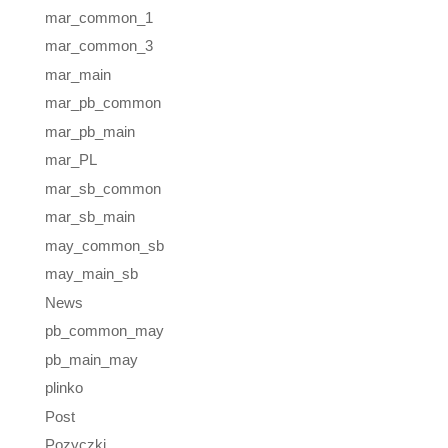
mar_common_1
mar_common_3
mar_main
mar_pb_common
mar_pb_main
mar_PL
mar_sb_common
mar_sb_main
may_common_sb
may_main_sb
News
pb_common_may
pb_main_may
plinko
Post
Pozyczki