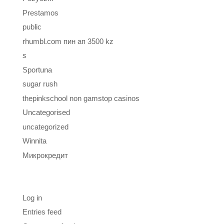
Prestamos
public
rhumbl.com пин ап 3500 kz
s
Sportuna
sugar rush
thepinkschool non gamstop casinos
Uncategorised
uncategorized
Winnita
Микрокредит
Meta
Log in
Entries feed