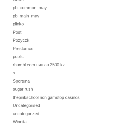
pb_common_may
pb_main_may
plinko
Post
Pozyczki
Prestamos
public
rhumbl.com пин ап 3500 kz
s
Sportuna
sugar rush
thepinkschool non gamstop casinos
Uncategorised
uncategorized
Winnita