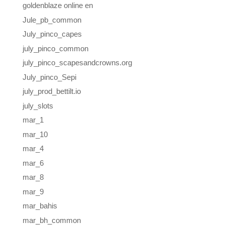
goldenblaze online en
Jule_pb_common
July_pinco_capes
july_pinco_common
july_pinco_scapesandcrowns.org
July_pinco_Sepi
july_prod_bettilt.io
july_slots
mar_1
mar_10
mar_4
mar_6
mar_8
mar_9
mar_bahis
mar_bh_common