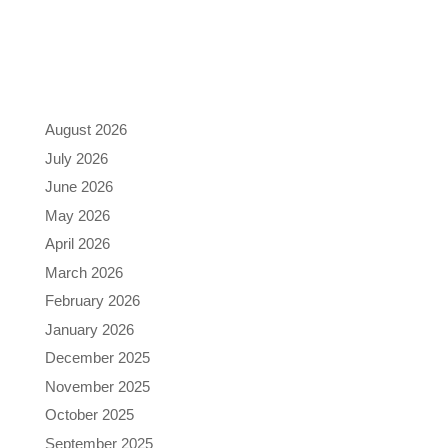
Recent Comments
Archives
August 2026
July 2026
June 2026
May 2026
April 2026
March 2026
February 2026
January 2026
December 2025
November 2025
October 2025
September 2025