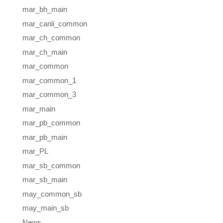
mar_bh_main
mar_canli_common
mar_ch_common
mar_ch_main
mar_common
mar_common_1
mar_common_3
mar_main
mar_pb_common
mar_pb_main
mar_PL
mar_sb_common
mar_sb_main
may_common_sb
may_main_sb
News