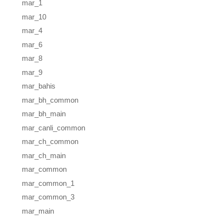
mar_1
mar_10
mar_4
mar_6
mar_8
mar_9
mar_bahis
mar_bh_common
mar_bh_main
mar_canli_common
mar_ch_common
mar_ch_main
mar_common
mar_common_1
mar_common_3
mar_main