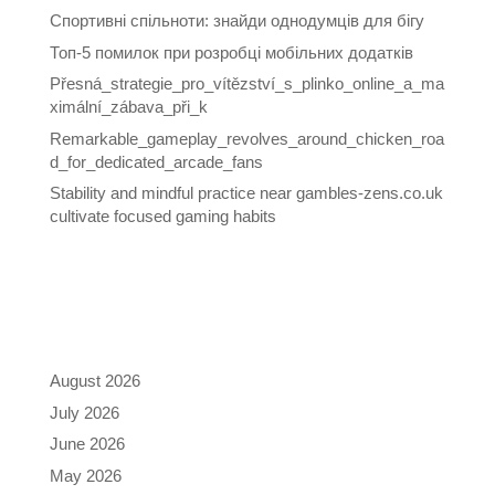
Спортивні спільноти: знайди однодумців для бігу
Топ-5 помилок при розробці мобільних додатків
Přesná_strategie_pro_vítězství_s_plinko_online_a_ma
ximální_zábava_při_k
Remarkable_gameplay_revolves_around_chicken_roa
d_for_dedicated_arcade_fans
Stability and mindful practice near gambles-zens.co.uk
cultivate focused gaming habits
Recent Comments
Archives
August 2026
July 2026
June 2026
May 2026