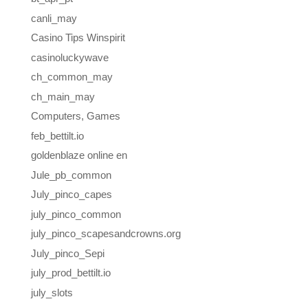
canli_may
Casino Tips Winspirit
casinoluckywave
ch_common_may
ch_main_may
Computers, Games
feb_bettilt.io
goldenblaze online en
Jule_pb_common
July_pinco_capes
july_pinco_common
july_pinco_scapesandcrowns.org
July_pinco_Sepi
july_prod_bettilt.io
july_slots