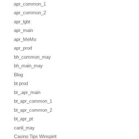
apr_common_1
apr_common_2
apr_lgbt
apr_main
apr_MeMo
apr_prod
bh_common_may
bh_main_may
Blog
bt prod
bt_,apr_main
bt_apr_common_1
bt_apr_common_2
bt_apr_pt
canli_may
Casino Tips Winspirit