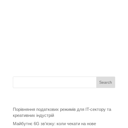
De online gokindustrie evolueert snel en biedt
ongekende kansen voor zowel spelers als aanbieders.
Door technologische vooruitgang te omarmen en
strategisch te werk te gaan, kunnen spelers hun
ervaring optimaliseren en risico’s minimaliseren. Het is
echter cruciaal om altijd verantwoord te spelen en
bewust te zijn van de potentiële valkuilen.
Voor wie op zoek is naar betrouwbare tools en actuele
informatie, is
https://virtuoosstore.com/
een onmisbare
partner in deze steeds veranderende markt.
Recent Posts
Порівняння податкових режимів для IT-сектору та
креативних індустрій
Майбутнє 6G зв’язку: коли чекати на нове