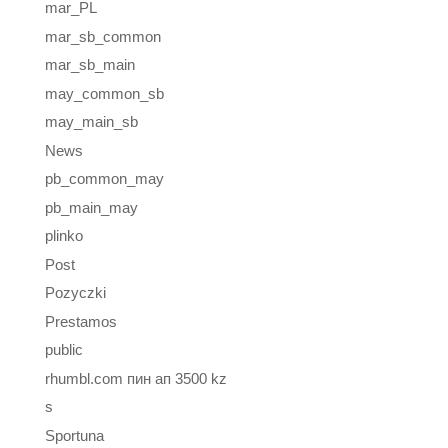
mar_PL
mar_sb_common
mar_sb_main
may_common_sb
may_main_sb
News
pb_common_may
pb_main_may
plinko
Post
Pozyczki
Prestamos
public
rhumbl.com пин ап 3500 kz
s
Sportuna