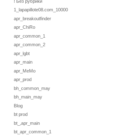
! Без рубрики
1_lapapillote08.com_10000
apr_breakoutfinder
apr_ChiRo
apr_common_1
apr_common_2
apr_lgbt
apr_main
apr_MeMo
apr_prod
bh_common_may
bh_main_may
Blog
bt prod
bt_,apr_main
bt_apr_common_1