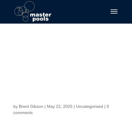
De Opkomst van
Online Casino’s in
Nederland: Wat
Spelers Moeten
Weten
by
Brent Gibson
|
May 22, 2025
|
Uncategorised
|
0
comments