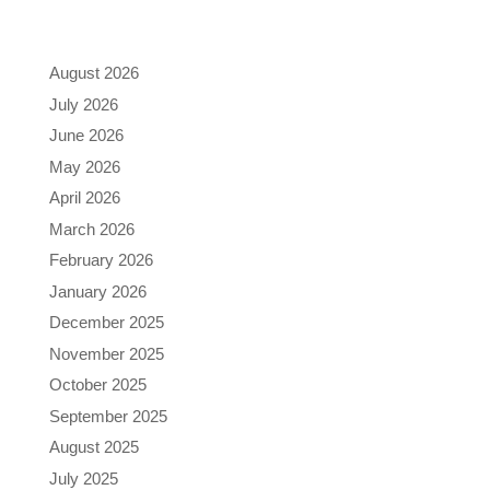
Archives
August 2026
July 2026
June 2026
May 2026
April 2026
March 2026
February 2026
January 2026
December 2025
November 2025
October 2025
September 2025
August 2025
July 2025