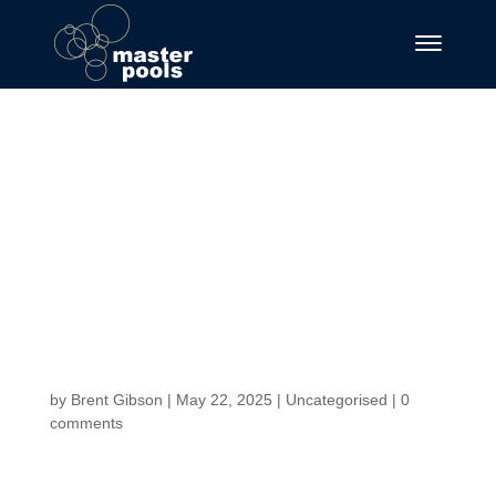
De Opkomst van
Online Casino’s in
Nederland: Wat
Betekent Dit voor
Spelers?
by
Brent Gibson
|
May 22, 2025
|
Uncategorised
|
0
comments