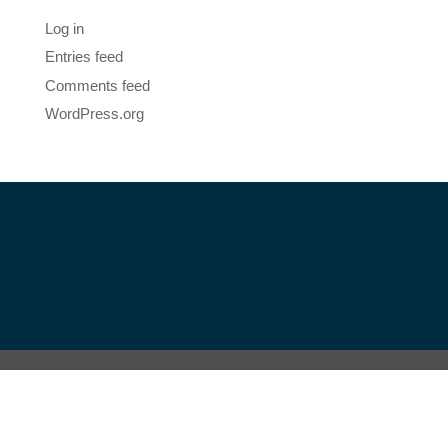
Log in
Entries feed
Comments feed
WordPress.org