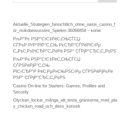
Recent Posts
Aktuelle_Strategien_hinsichtlich_ohne_oasis_casino_f
ür_risikobewusstes_Spielen-36066858 – копія
РљР°Рє РЅР°СѓС‡РёС‚СЊСЃСЏ
СЃРѕР·РґР°РІР°С‚СЊ РєСЂР°СЃРёРІС‹Рµ
С„РѕС‚РѕРіСЂР°С„РёРё РЅР° СЃРјР°СЂС‚С„РѕРЅ
РљР°Рє РЅР°СѓС‡РёС‚СЊСЃСЏ
СЃРЅРёРјР°С‚СЊ
РІС‹СЂР°Р·РёС‚РµР»СЊРЅС‹Рµ СЃРЅРёРјРєРё
РЅР° СЃРјР°СЂС‚С„РѕРЅ
Casino On-line for Starters: Games, Profiles and
Security
Olyckan_lockar_många_att_testa_gränserna_med_pla
y_chicken_road_och_dess_konsek
Recent Comments