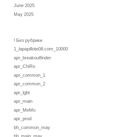
June 2025
May 2025
Categories
! Без рубрики
1_lapapillote08.com_10000
apr_breakoutfinder
apr_ChiRo
apr_common_1
apr_common_2
apr_lgbt
apr_main
apr_MeMo
apr_prod
bh_common_may
bh_main_may