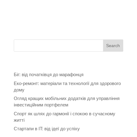
Dus, als je toch besluit om een gokje te wagen, doe het
dan met mate en met een flinke dosis gezonde
scepsis. Het is tenslotte maar een spel – en soms is
het beste wat je kunt winnen een les in voorzichtigheid.
Recent Posts
Біг: від початківця до марафонця
Еко-ремонт: матеріали та технології для здорового
дому
Огляд кращих мобільних додатків для управління
інвестиційним портфелем
Спорт як шлях до гармонії і спокою в сучасному
житті
Стартапи в IT: від ідеї до успіху