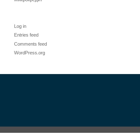
Meta
Log in
Entries feed
Comments feed
WordPress.org