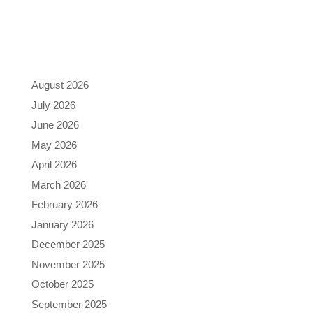
Recent Comments
Archives
August 2026
July 2026
June 2026
May 2026
April 2026
March 2026
February 2026
January 2026
December 2025
November 2025
October 2025
September 2025