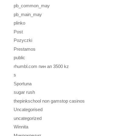
pb_common_may
pb_main_may
plinko
Post
Pozyczki
Prestamos
public
rhumbl.com пин ап 3500 kz
s
Sportuna
sugar rush
thepinkschool non gamstop casinos
Uncategorised
uncategorized
Winnita
Микрокредит