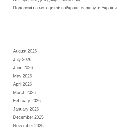
Подорожі на мотоциклі: найкращі маршрути України
Recent Comments
Archives
August 2026
July 2026
June 2026
May 2026
April 2026
March 2026
February 2026
January 2026
December 2025
November 2025