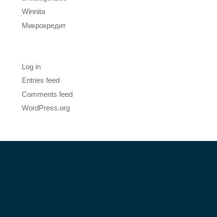
Winnita
Микрокредит
Meta
Log in
Entries feed
Comments feed
WordPress.org