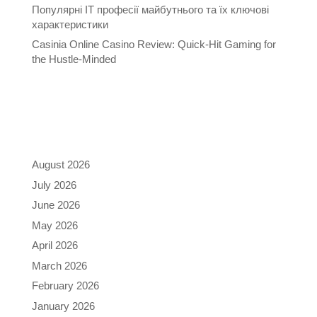
Популярні IT професії майбутнього та їх ключові
характеристики
Casinia Online Casino Review: Quick‑Hit Gaming for
the Hustle‑Minded
Recent Comments
Archives
August 2026
July 2026
June 2026
May 2026
April 2026
March 2026
February 2026
January 2026