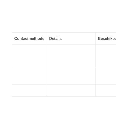
geholpen wordt bij vragen of problemen.
Contactgegevens Wild
Robin Casino
Klantenservice Contactinformatie
Contactmethode
Details
Beschikba
Directe chat met een
Live Chat
medewerker via de
24/7
website
support@wildrobincasino-
24 uur reac
E-mail
nl.com
binnen 24 
Telefoon
+31 20 123 4567
09:00 – 22
Conclusie
Wild Robin Casino is een uitstekende keuze voor
Nederlandse spelers die op zoek zijn naar een