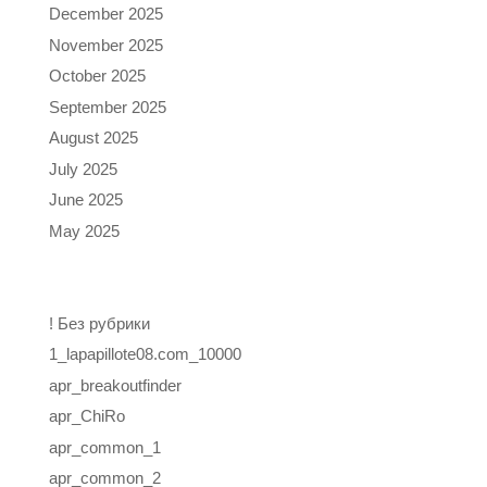
December 2025
November 2025
October 2025
September 2025
August 2025
July 2025
June 2025
May 2025
Categories
! Без рубрики
1_lapapillote08.com_10000
apr_breakoutfinder
apr_ChiRo
apr_common_1
apr_common_2