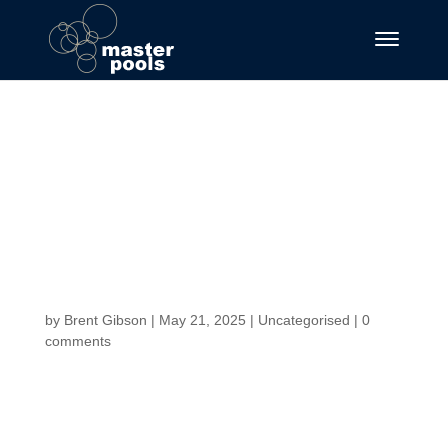
Les Secrets du
Succès des
Casinos en Ligne
au Québec
by
Brent Gibson
|
May 21, 2025
|
Uncategorised
|
0
comments
Le marché des casinos en ligne connaît une
croissance fulgurante au Québec, attirant de plus en