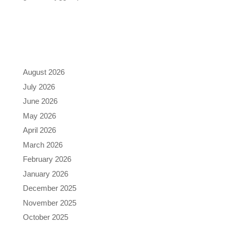
Recent Comments
Archives
August 2026
July 2026
June 2026
May 2026
April 2026
March 2026
February 2026
January 2026
December 2025
November 2025
October 2025