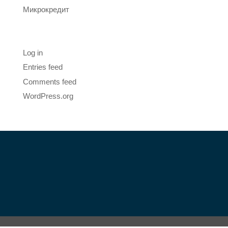
Микрокредит
Meta
Log in
Entries feed
Comments feed
WordPress.org