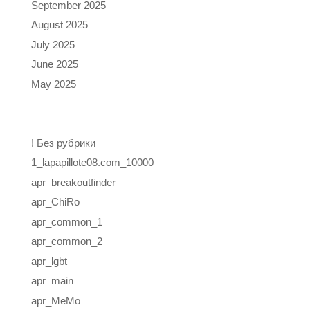
September 2025
August 2025
July 2025
June 2025
May 2025
Categories
! Без рубрики
1_lapapillote08.com_10000
apr_breakoutfinder
apr_ChiRo
apr_common_1
apr_common_2
apr_lgbt
apr_main
apr_MeMo