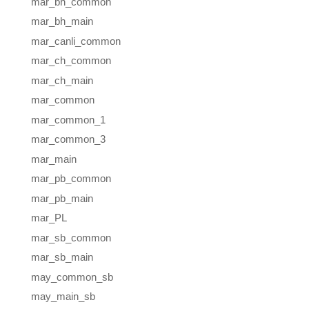
mar_bh_common
mar_bh_main
mar_canli_common
mar_ch_common
mar_ch_main
mar_common
mar_common_1
mar_common_3
mar_main
mar_pb_common
mar_pb_main
mar_PL
mar_sb_common
mar_sb_main
may_common_sb
may_main_sb