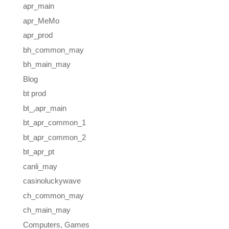
apr_main
apr_MeMo
apr_prod
bh_common_may
bh_main_may
Blog
bt prod
bt_,apr_main
bt_apr_common_1
bt_apr_common_2
bt_apr_pt
canli_may
casinoluckywave
ch_common_may
ch_main_may
Computers, Games