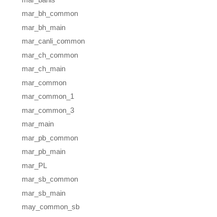
mar_bh_common
mar_bh_main
mar_canli_common
mar_ch_common
mar_ch_main
mar_common
mar_common_1
mar_common_3
mar_main
mar_pb_common
mar_pb_main
mar_PL
mar_sb_common
mar_sb_main
may_common_sb