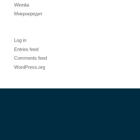
Winnita
Микрокредит
Meta
Log in
Entries feed
Comments feed
WordPress.org