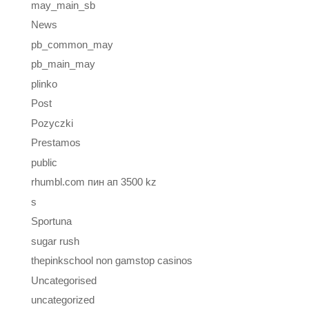
may_main_sb
News
pb_common_may
pb_main_may
plinko
Post
Pozyczki
Prestamos
public
rhumbl.com пин ап 3500 kz
s
Sportuna
sugar rush
thepinkschool non gamstop casinos
Uncategorised
uncategorized