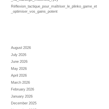
Réflexion_tactique_pour_maîtriser_le_plinko_game_et
_optimiser_vos_gains_potent
Recent Comments
Archives
August 2026
July 2026
June 2026
May 2026
April 2026
March 2026
February 2026
January 2026
December 2025