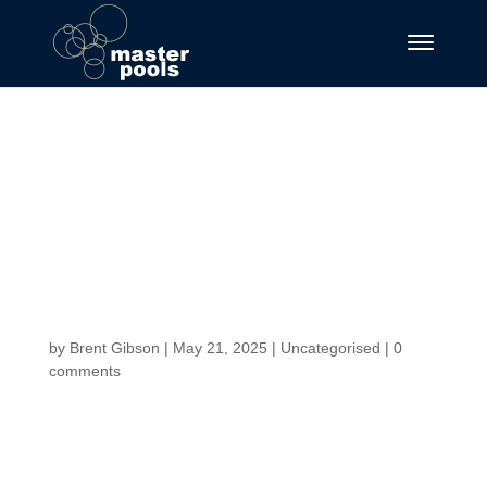
De Onvoorspelbare
Wereld van Online
Casino’s: Een
Kritische Blik
by
Brent Gibson
|
May 21, 2025
|
Uncategorised
|
0
comments
Online casino’s lijken soms op een digitale achtbaan: je
weet nooit precies wanneer je omhoog schiet of hard