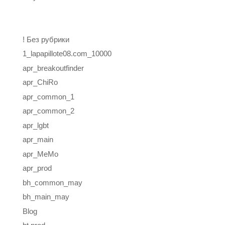
Categories
! Без рубрики
1_lapapillote08.com_10000
apr_breakoutfinder
apr_ChiRo
apr_common_1
apr_common_2
apr_lgbt
apr_main
apr_MeMo
apr_prod
bh_common_may
bh_main_may
Blog