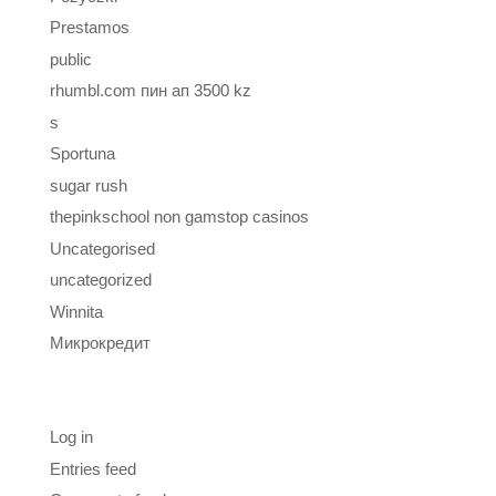
Prestamos
public
rhumbl.com пин ап 3500 kz
s
Sportuna
sugar rush
thepinkschool non gamstop casinos
Uncategorised
uncategorized
Winnita
Микрокредит
Meta
Log in
Entries feed