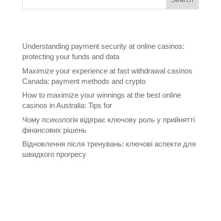
Recent Posts
Understanding payment security at online casinos:
protecting your funds and data
Maximize your experience at fast withdrawal casinos
Canada: payment methods and crypto
How to maximize your winnings at the best online
casinos in Australia: Tips for
Чому психологія відіграє ключову роль у прийнятті
фінансових рішень
Відновлення після тренувань: ключові аспекти для
швидкого прогресу
Recent Comments
Archives