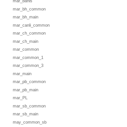
mar_bahis
mar_bh_common
mar_bh_main
mar_canli_common
mar_ch_common
mar_ch_main
mar_common
mar_common_1
mar_common_3
mar_main
mar_pb_common
mar_pb_main
mar_PL
mar_sb_common
mar_sb_main
may_common_sb