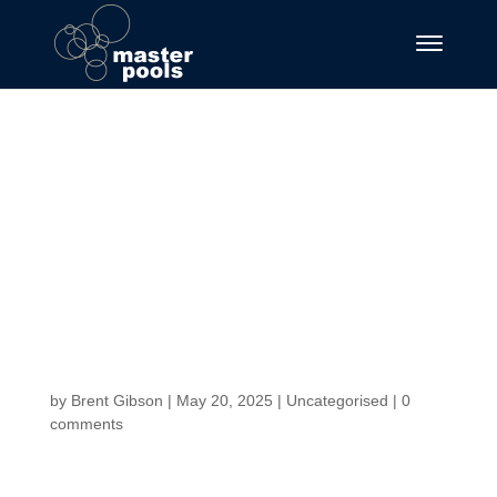
Plongée dans
l’univers des
casinos en ligne :
entre fascination et
méfiance
by
Brent Gibson
|
May 20, 2025
|
Uncategorised
|
0
comments