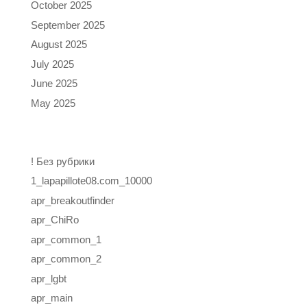
October 2025
September 2025
August 2025
July 2025
June 2025
May 2025
Categories
! Без рубрики
1_lapapillote08.com_10000
apr_breakoutfinder
apr_ChiRo
apr_common_1
apr_common_2
apr_lgbt
apr_main