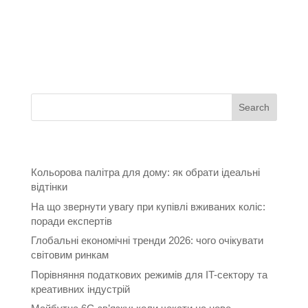
bonne dose de scepticisme, et surtout, une gestion
rigoureuse de son budget. Après tout, comme dans
une soirée bien orchestrée, il faut savoir quand quitter
la piste pour éviter de finir les pieds en compote.
Recent Posts
Кольорова палітра для дому: як обрати ідеальні
відтінки
На що звернути увагу при купівлі вживаних коліс:
поради експертів
Глобальні економічні тренди 2026: чого очікувати
світовим ринкам
Порівняння податкових режимів для IT-сектору та
креативних індустрій