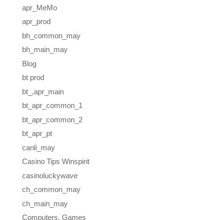
apr_MeMo
apr_prod
bh_common_may
bh_main_may
Blog
bt prod
bt_,apr_main
bt_apr_common_1
bt_apr_common_2
bt_apr_pt
canli_may
Casino Tips Winspirit
casinoluckywave
ch_common_may
ch_main_may
Computers, Games