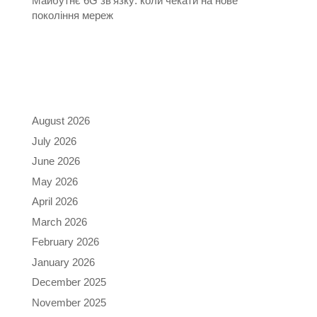
Майбутнє 6G зв’язку: коли чекати на нове
покоління мереж
Recent Comments
Archives
August 2026
July 2026
June 2026
May 2026
April 2026
March 2026
February 2026
January 2026
December 2025
November 2025