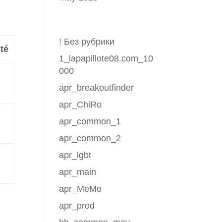
Categories
! Без рубрики
ité
1_lapapillote08.com_10
000
apr_breakoutfinder
apr_ChiRo
apr_common_1
rs
apr_common_2
apr_lgbt
apr_main
apr_MeMo
-
apr_prod