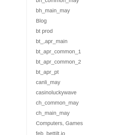
bh_common_may
e
bh_main_may
Blog
ncer
bt prod
bt_,apr_main
bt_apr_common_1
bt_apr_common_2
ots,
ide,
bt_apr_pt
canli_may
casinoluckywave
ch_common_may
ch_main_may
t
Computers, Games
ar
feb_bettilt.io