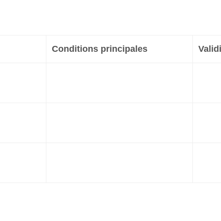
principales offres de MadCasino
Conditions principales
Valid
30
0€
Mise x35, retrait max 500€
jours
aines
Mise x40, valables sur slots
7 jou
spécifiques
15
€
Mise x30, retrait max 300€
jours
 et sécurité : un vrai casse