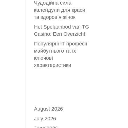
Чудодійна сила
календули для краси
та здоров’я жінок
ur
Het Spelaanbod van TG
Casino: Een Overzicht
Популярні IT професії
майбутнього та їх
ключові
o
характеристики
ent
eu
Recent Comments
.
Archives
August 2026
e,
July 2026
ne