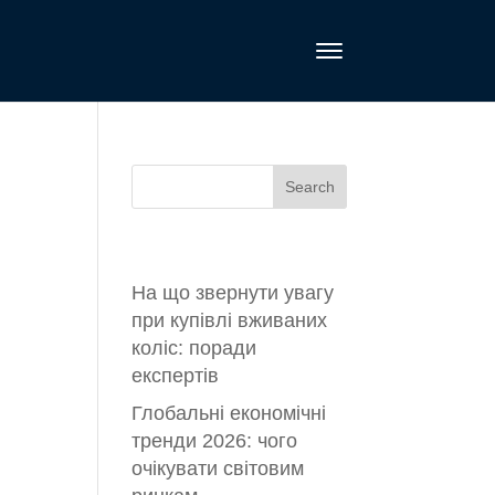
Recent Posts
На що звернути увагу
при купівлі вживаних
коліс: поради
експертів
Глобальні економічні
тренди 2026: чого
очікувати світовим