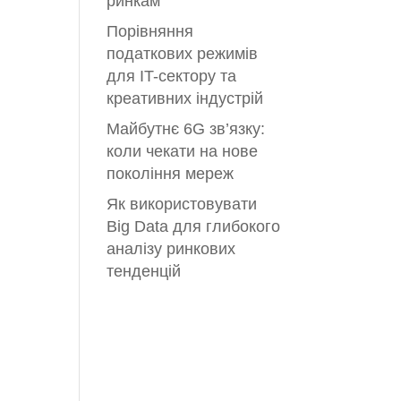
ринкам
Порівняння
податкових режимів
для IT-сектору та
креативних індустрій
Майбутнє 6G зв’язку:
коли чекати на нове
t
покоління мереж
Як використовувати
Big Data для глибокого
аналізу ринкових
тенденцій
Recent Comments
Archives