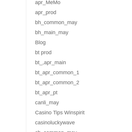
apr_MeMo
apr_prod
bh_common_may
bh_main_may
Blog
bt prod
es
bt_,apr_main
bt_apr_common_1
ide
bt_apr_common_2
bt_apr_pt
canli_may
Casino Tips Winspirit
casinoluckywave
our