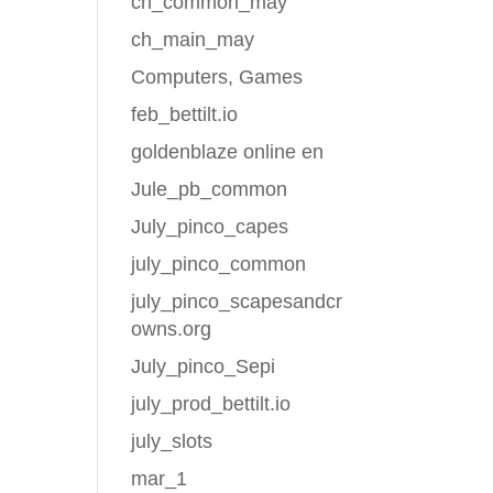
ch_common_may
lé
ch_main_may
Computers, Games
feb_bettilt.io
goldenblaze online en
Jule_pb_common
July_pinco_capes
july_pinco_common
july_pinco_scapesandcr
owns.org
July_pinco_Sepi
july_prod_bettilt.io
july_slots
mar_1